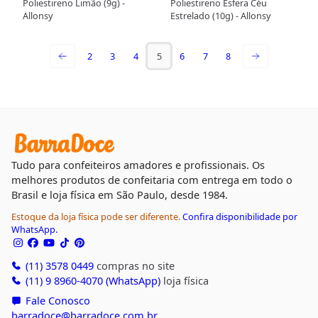
Poliestireno Limão (9g) -
Poliestireno Esfera Céu
Allonsy
Estrelado (10g) - Allonsy
2
3
4
5
6
7
8
Tudo para confeiteiros amadores e profissionais. Os
melhores produtos de confeitaria com entrega em todo o
Brasil e loja física em São Paulo, desde 1984.
Estoque da loja física pode ser diferente.
Confira disponibilidade por
WhatsApp.
(11) 3578 0449
compras no site
(11) 9 8960-4070 (WhatsApp)
loja física
Fale Conosco
barradoce@barradoce.com.br