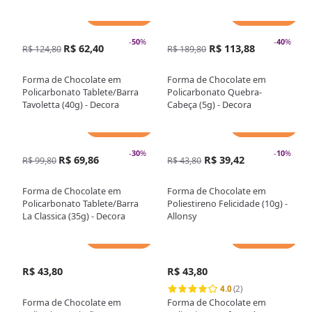
Adicionar
Adicionar
-
50
%
-
40
%
R$ 62,40
R$ 113,88
R$ 124,80
R$ 189,80
Forma de Chocolate em
Forma de Chocolate em
Policarbonato Tablete/Barra
Policarbonato Quebra-
Tavoletta (40g) - Decora
Cabeça (5g) - Decora
Adicionar
Adicionar
-
30
%
-
10
%
R$ 69,86
R$ 39,42
R$ 99,80
R$ 43,80
Forma de Chocolate em
Forma de Chocolate em
Policarbonato Tablete/Barra
Poliestireno Felicidade (10g) -
La Classica (35g) - Decora
Allonsy
Adicionar
Adicionar
R$ 43,80
R$ 43,80
4.0
(2)
Forma de Chocolate em
Forma de Chocolate em