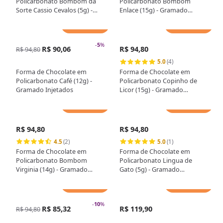
Policarbonato Bombom da
Policarbonato Bombom
Sorte Cassio Cevalos (5g) -
Enlace (15g) - Gramado
Gramado Injetados
Injetados
Adicionar
Adicionar
-
5
%
R$ 90,06
R$ 94,80
R$ 94,80
5.0
(4)
Forma de Chocolate em
Forma de Chocolate em
Policarbonato Café (12g) -
Policarbonato Copinho de
Gramado Injetados
Licor (15g) - Gramado
Injetados
Adicionar
Adicionar
R$ 94,80
R$ 94,80
4.5
(2)
5.0
(1)
Forma de Chocolate em
Forma de Chocolate em
Policarbonato Bombom
Policarbonato Lingua de
Virginia (14g) - Gramado
Gato (5g) - Gramado
Injetados
Injetados
Adicionar
Adicionar
-
10
%
R$ 85,32
R$ 119,90
R$ 94,80