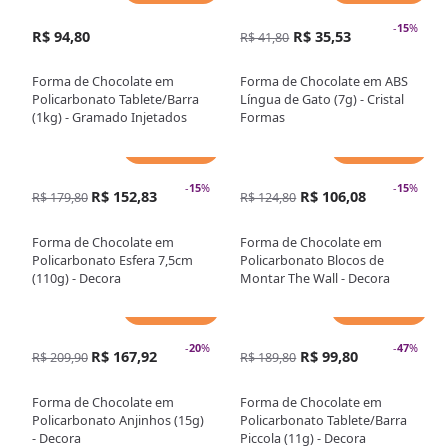
-
15
%
R$ 94,80
R$ 35,53
R$ 41,80
Forma de Chocolate em
Forma de Chocolate em ABS
Policarbonato Tablete/Barra
Língua de Gato (7g) - Cristal
(1kg) - Gramado Injetados
Formas
Adicionar
Adicionar
-
15
%
-
15
%
R$ 152,83
R$ 106,08
R$ 179,80
R$ 124,80
Forma de Chocolate em
Forma de Chocolate em
Policarbonato Esfera 7,5cm
Policarbonato Blocos de
(110g) - Decora
Montar The Wall - Decora
Adicionar
Adicionar
-
20
%
-
47
%
R$ 167,92
R$ 99,80
R$ 209,90
R$ 189,80
Forma de Chocolate em
Forma de Chocolate em
Policarbonato Anjinhos (15g)
Policarbonato Tablete/Barra
- Decora
Piccola (11g) - Decora