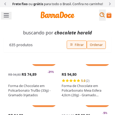
Frete fixo
ou
grátis
para todo o Brasil. Confira
no carrinho!
Busc
Buscar
buscando por
chocolate harald
635
produtos
Filtrar
Ordenar
Adicionar
Adicionar
-
21
%
R$ 74,89
R$ 94,80
R$ 94,80
5.0
(2)
Forma de Chocolate em
Forma de Chocolate em
Policarbonato Trufão (33g) -
Policarbonato Meia Esfera
Gramado Injetados
4,0cm (20g) - Gramado
Injetados
Adicionar
Adicionar
-
5
%