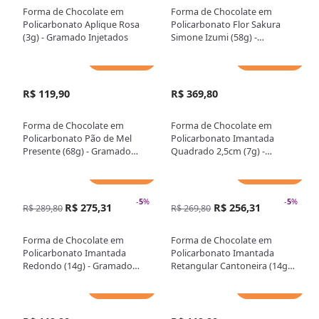
Forma de Chocolate em
Forma de Chocolate em
Policarbonato Aplique Rosa
Policarbonato Flor Sakura
(3g) - Gramado Injetados
Simone Izumi (58g) -
Gramado Injetados
Adicionar
Adicionar
R$ 119,90
R$ 369,80
Forma de Chocolate em
Forma de Chocolate em
Policarbonato Pão de Mel
Policarbonato Imantada
Presente (68g) - Gramado
Quadrado 2,5cm (7g) -
Injetados
Brunner
Adicionar
Adicionar
-
5
%
-
5
%
R$ 275,31
R$ 256,31
R$ 289,80
R$ 269,80
Forma de Chocolate em
Forma de Chocolate em
Policarbonato Imantada
Policarbonato Imantada
Redondo (14g) - Gramado
Retangular Cantoneira (14g) -
Injetados
Gramado Injetados
Adicionar
Adicionar