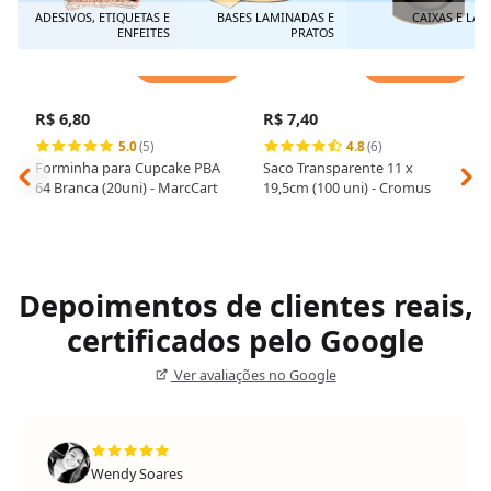
ADESIVOS, ETIQUETAS E
BASES LAMINADAS E
CAIXAS E LAT
ENFEITES
PRATOS
Adicionar
Adicionar
R$ 6,80
R$ 7,40
5.0
(5)
4.8
(6)
Forminha para Cupcake PBA
Saco Transparente 11 x
64 Branca (20uni) - MarcCart
19,5cm (100 uni) - Cromus
Depoimentos de clientes reais,
certificados pelo Google
Ver avaliações no Google
Wendy Soares