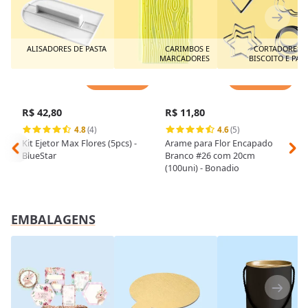
ALISADORES DE PASTA
CARIMBOS E
CORTADORES 
MARCADORES
BISCOITO E PAS
AMERICAN
Adicionar
Adicionar
R$ 42,80
R$ 11,80
4.8
(4)
4.6
(5)
Kit Ejetor Max Flores (5pcs) -
Arame para Flor Encapado
BlueStar
Branco #26 com 20cm
(100uni) - Bonadio
EMBALAGENS