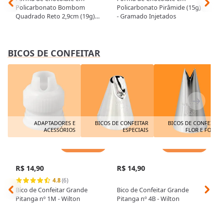
Policarbonato Bombom
Policarbonato Pirâmide (15g)
Quadrado Reto 2,9cm (19g) -
- Gramado Injetados
Gramado Injetados
BICOS DE CONFEITAR
ADAPTADORES E
BICOS DE CONFEITAR
BICOS DE CONFEIT
ACESSÓRIOS
ESPECIAIS
FLOR E FOL
Adicionar
Adicionar
R$ 14,90
R$ 14,90
4.8
(6)
Bico de Confeitar Grande
Bico de Confeitar Grande
Pitanga nº 1M - Wilton
Pitanga nº 4B - Wilton