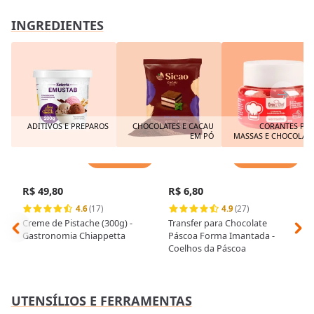
INGREDIENTES
ADITIVOS E PREPAROS
CHOCOLATES E CACAU
CORANTES PA
EM PÓ
MASSAS E CHOCOLAT
Adicionar
Adicionar
R$ 49,80
R$ 6,80
4.6
(17)
4.9
(27)
Creme de Pistache (300g) -
Transfer para Chocolate
Gastronomia Chiappetta
Páscoa Forma Imantada -
Coelhos da Páscoa
UTENSÍLIOS E FERRAMENTAS