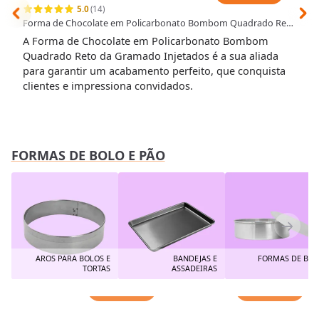
5.0
(14)
Forma de Chocolate em Policarbonato Bombom Quadrado Reto
2,9cm (19g) - Gramado Injetados
A Forma de Chocolate em Policarbonato Bombom
Quadrado Reto da Gramado Injetados é a sua aliada
para garantir um acabamento perfeito, que conquista
clientes e impressiona convidados.
FORMAS DE BOLO E PÃO
AROS PARA BOLOS E
BANDEJAS E
FORMAS DE BOL
TORTAS
ASSADEIRAS
Adicionar
Adicionar