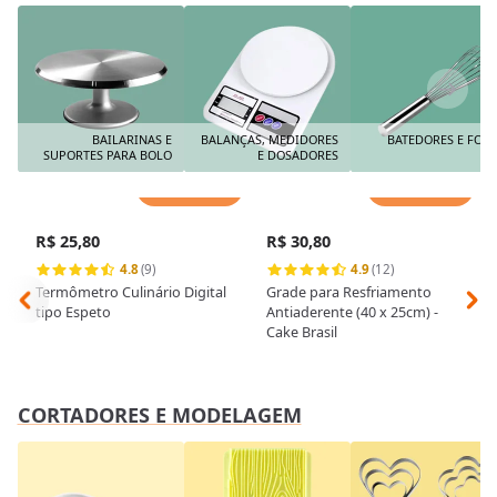
BAILARINAS E
BALANÇAS, MEDIDORES
BATEDORES E FOU
SUPORTES PARA BOLO
E DOSADORES
Adicionar
Adicionar
R$ 25,80
R$ 30,80
4.8
(9)
4.9
(12)
Termômetro Culinário Digital
Grade para Resfriamento
tipo Espeto
Antiaderente (40 x 25cm) -
Cake Brasil
CORTADORES E MODELAGEM