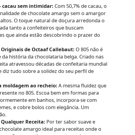
— cacau sem intimidar:
Com 50,7% de cacau, o
onalidade de chocolate amargo sem o amargor
 altos. O toque natural de doçura arredonda o
rada tanto a confeiteiros que buscam
es que ainda estão descobrindo o prazer do
Originais de Octaaf Callebaut:
O 805 não é
da história da chocolataria belga. Criado nas
ceita atravessou décadas de confeitaria mundial
 diz tudo sobre a solidez do seu perfil de
da moldagem ao recheio:
A mesma fluidez que
á presente no 805. Escoa bem em formas para
iformemente em banhos, incorpora-se com
emes, e cobre bolos com elegância. Um
ão.
Qualquer Receita:
Por ter sabor suave e
 chocolate amargo ideal para receitas onde o