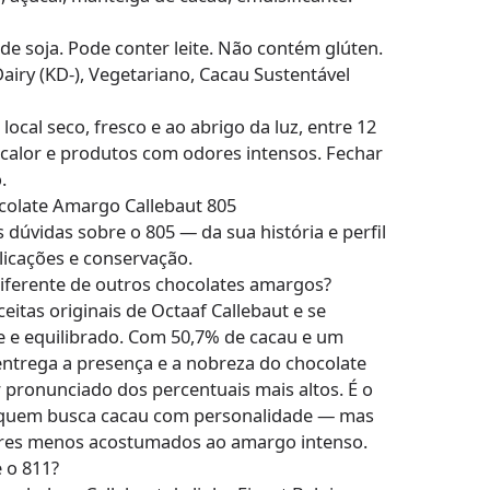
.
e soja. Pode conter leite. Não contém glúten.
airy (KD-), Vegetariano, Cacau Sustentável
cal seco, fresco e ao abrigo da luz, entre 12
 calor e produtos com odores intensos. Fechar
.
olate Amargo Callebaut 805
 dúvidas sobre o 805 — da sua história e perfil
icações e conservação.
diferente de outros chocolates amargos?
eitas originais de Octaaf Callebaut e se
ve e equilibrado. Com 50,7% de cacau e um
 entrega a presença e a nobreza do chocolate
pronunciado dos percentuais mais altos. É o
 quem busca cacau com personalidade — mas
res menos acostumados ao amargo intenso.
e o 811?