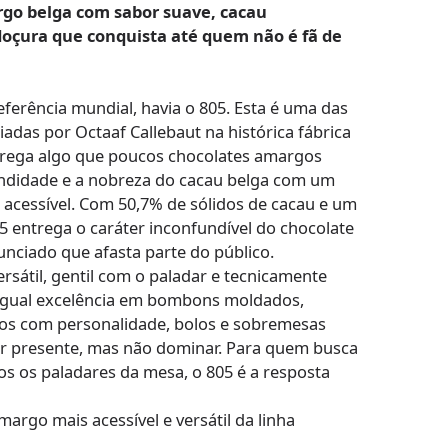
go belga com sabor suave, cacau
doçura que conquista até quem não é fã de
ferência mundial, havia o 805. Esta é uma das
riadas por Octaaf Callebaut na histórica fábrica
carrega algo que poucos chocolates amargos
ndidade e a nobreza do cacau belga com um
 acessível. Com 50,7% de sólidos de cacau e um
5 entrega o caráter inconfundível do chocolate
ciado que afasta parte do público.
rsátil, gentil com o paladar e tecnicamente
igual excelência em bombons moldados,
ros com personalidade, bolos e sobremesas
ar presente, mas não dominar. Para quem busca
 os paladares da mesa, o 805 é a resposta
margo mais acessível e versátil da linha