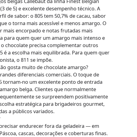
s belgas Callebaut da linha Finest Belgian
 (3 de 5) e excelente desempenho técnico. A
rfil de sabor: o 805 tem 50,7% de cacau, sabor
que o torna mais acessível e menos amargo. O
r mais encorpado e notas frutadas mais
ha para quem quer um amargo mais intenso e
 o chocolate precisa complementar outros
5 é a escolha mais equilibrada. Para quem quer
onista, o 811 se impõe.
não gosta muito de chocolate amargo?
randes diferenciais comerciais. O toque de
05 tornam-no um excelente ponto de entrada
 amargo belga. Clientes que normalmente
 frequentemente se surpreendem positivamente
colha estratégica para brigadeiros gourmet,
as a públicos variados.
?
precisar endurecer fora da geladeira — em
scoa, cascas, decorações e coberturas finas.