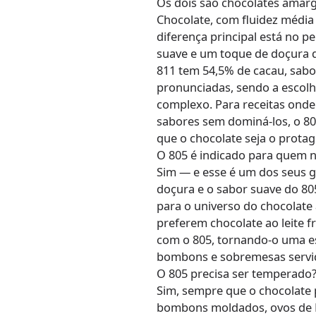
Os dois são chocolates amargo
Chocolate, com fluidez média
diferença principal está no pe
suave e um toque de doçura 
811 tem 54,5% de cacau, sabo
pronunciadas, sendo a escol
complexo. Para receitas onde
sabores sem dominá-los, o 80
que o chocolate seja o protag
O 805 é indicado para quem 
Sim — e esse é um dos seus g
doçura e o sabor suave do 8
para o universo do chocolate
preferem chocolate ao leite
com o 805, tornando-o uma es
bombons e sobremesas servid
O 805 precisa ser temperado
Sim, sempre que o chocolate 
bombons moldados, ovos de Pá