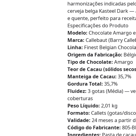
harmonizações indicadas pelo
cerveja belga Kasteel Dark —
e quente, perfeito para recei
Especificações do Produto
Modelo:
Chocolate Amargo em
Marca:
Callebaut (Barry Calle
Linha:
Finest Belgian Chocol
Origem da Fabricação:
Bélgi
Tipo de Chocolate:
Amargo
Teor de Cacau (sólidos secos
Manteiga de Cacau:
35,7%
Gordura Total:
35,7%
Fluidez:
3 gotas (Média) — ve
coberturas
Peso Líquido:
2,01 kg
Formato:
Callets (gotas/disco
Validade:
24 meses a partir d
Código do Fabricante:
805-B
Ingredientes:
Pasta de cacau,