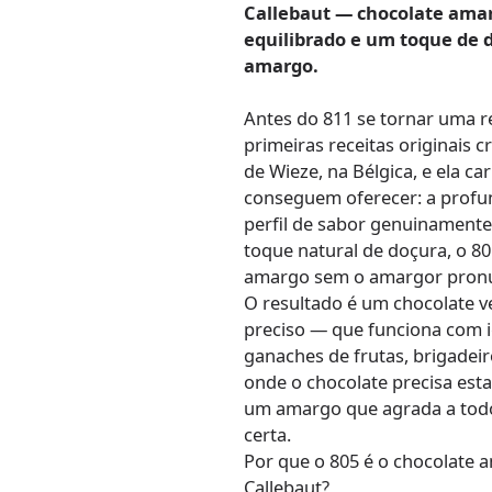
Callebaut — chocolate amar
equilibrado e um toque de 
amargo.
Antes do 811 se tornar uma re
primeiras receitas originais c
de Wieze, na Bélgica, e ela 
conseguem oferecer: a profu
perfil de sabor genuinamente
toque natural de doçura, o 80
amargo sem o amargor pronun
O resultado é um chocolate ve
preciso — que funciona com 
ganaches de frutas, brigadei
onde o chocolate precisa est
um amargo que agrada a todos
certa.
Por que o 805 é o chocolate a
Callebaut?