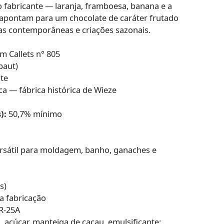
 fabricante — laranja, framboesa, banana e a
 apontam para um chocolate de caráter frutado
tas contemporâneas e criações sazonais.
 Callets n° 805
baut)
ate
ca — fábrica histórica de Wieze
):
50,7% mínimo
rsátil para moldagem, banho, ganaches e
s)
a fabricação
R-25A
 açúcar, manteiga de cacau, emulsificante: