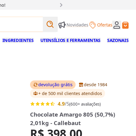
ho!
Buscar produtos
Novidades
Ofertas
Buscar
INGREDIENTES
UTENSÍLIOS E FERRAMENTAS
SAZONAIS
devolução grátis
desde 1984
+ de 500 mil clientes
atendidos
4.9
/5
(600+ avaliações)
Chocolate Amargo 805 (50,7%)
2,01kg - Callebaut
R$ 398,00