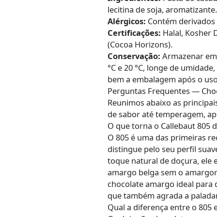
lecitina de soja, aromatizante
Alérgicos:
Contém derivados d
Certificações:
Halal, Kosher D
(Cocoa Horizons).
Conservação:
Armazenar em lo
°C e 20 °C, longe de umidade,
bem a embalagem após o uso
Perguntas Frequentes — Choc
Reunimos abaixo as principais
de sabor até temperagem, apl
O que torna o Callebaut 805 
O 805 é uma das primeiras rec
distingue pelo seu perfil sua
toque natural de doçura, ele
amargo belga sem o amargor 
chocolate amargo ideal para
que também agrada a palada
Qual a diferença entre o 805 