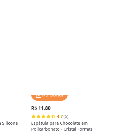
Adicionar
R$ 11,80
R$ 
4.7
(6)
 Silicone
Espátula para Chocolate em
Espá
Policarbonato - Cristal Formas
Poli