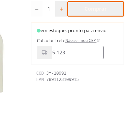
Quantidade
−
+
Comprar
em estoque, pronto para envio
Calcular frete
Não sei meu CEP
COD
JY-10991
EAN
7891123109915