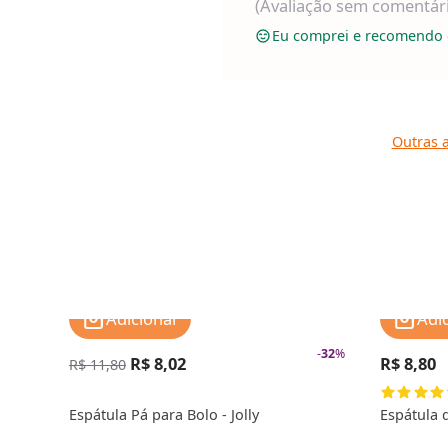
(Avaliação sem comentár
Eu comprei e recomendo 
Outras a
Adicionar
Adi
-
32
%
R$ 8,02
R$ 8,80
R$ 11,80
Espátula Pá para Bolo - Jolly
Espátula d