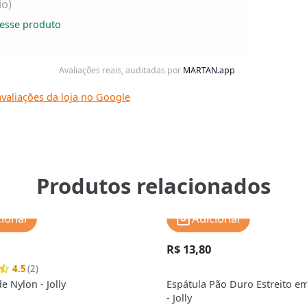
io)
esse produto
Avaliações reais, auditadas por
MARTAN.app
valiações da loja no Google
Produtos relacionados
cionar
Adicionar
R$ 13,80
4.5
(2)
e Nylon - Jolly
Espátula Pão Duro Estreito em
- Jolly