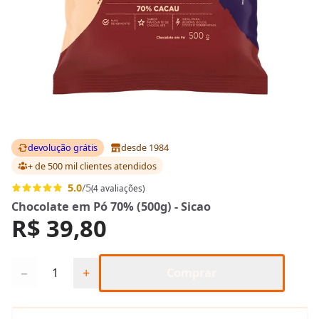
devolução grátis
desde 1984
+ de 500 mil clientes
atendidos
5.0
/5
(4 avaliações)
Chocolate em Pó 70% (500g) - Sicao
R$ 39,80
Quantidade
−
+
Comprar