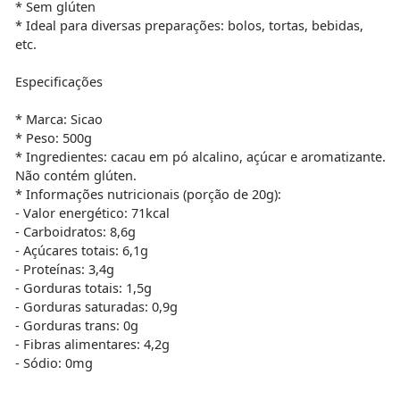
* Sem glúten
* Ideal para diversas preparações: bolos, tortas, bebidas,
etc.
Especificações
* Marca: Sicao
* Peso: 500g
* Ingredientes: cacau em pó alcalino, açúcar e aromatizante.
Não contém glúten.
* Informações nutricionais (porção de 20g):
- Valor energético: 71kcal
- Carboidratos: 8,6g
- Açúcares totais: 6,1g
- Proteínas: 3,4g
- Gorduras totais: 1,5g
- Gorduras saturadas: 0,9g
- Gorduras trans: 0g
- Fibras alimentares: 4,2g
- Sódio: 0mg