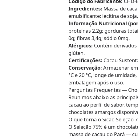
Código do Fabricante:
CHD-E
Ingredientes:
Massa de cacau
emulsificante: lecitina de soj
Informação Nutricional (por
proteínas 2,2g; gorduras tota
0g; fibras 3,4g; sódio 0mg.
Alérgicos:
Contém derivados d
glúten.
Certificações:
Cacau Sustentá
Conservação:
Armazenar em lo
°C e 20 °C, longe de umidade,
embalagem após o uso.
Perguntas Frequentes — Cho
Reunimos abaixo as principai
cacau ao perfil de sabor, tem
chocolates amargos disponívei
O que torna o Sicao Seleção 
O Seleção 75% é um chocolate
massa de cacau do Pará — cu