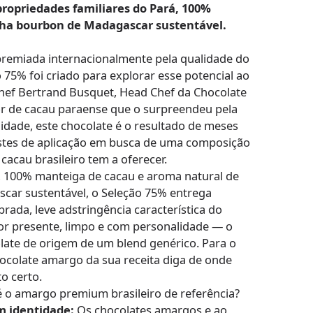
propriedades familiares do Pará, 100%
lha bourbon de Madagascar sustentável.
premiada internacionalmente pela qualidade do
 75% foi criado para explorar esse potencial ao
hef Bertrand Busquet, Head Chef da Chocolate
or de cacau paraense que o surpreendeu pela
idade, este chocolate é o resultado de meses
estes de aplicação em busca de uma composição
cacau brasileiro tem a oferecer.
, 100% manteiga de cacau e aroma natural de
car sustentável, o Seleção 75% entrega
ibrada, leve adstringência característica do
r presente, limpo e com personalidade — o
olate de origem de um blend genérico. Para o
hocolate amargo da sua receita diga de onde
to certo.
é o amargo premium brasileiro de referência?
m identidade:
Os chocolates amargos e ao