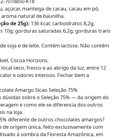
Z-7018850-K18
, açúcar, manteiga de cacau, cacau em pó,
a, aroma natural de baunilha.
ção de 25g):
136 kcal; carboidratos 8,2g;
is 10g; gorduras saturadas 6,2g; gorduras trans
e soja e de leite. Contém lactose. Não contém
vel, Cocoa Horizons.
cal seco, fresco e ao abrigo da luz, entre 12
 calor e odores intensos. Fechar bem a
colate Amargo Sicao Seleção 75%
s dúvidas sobre o Seleção 75% — da origem do
peragem e como ele se diferencia dos outros
s na loja.
75% diferente de outros chocolates amargos?
 de origem única, feito exclusivamente com
ltivado à sombra da Floresta Amazônica, em