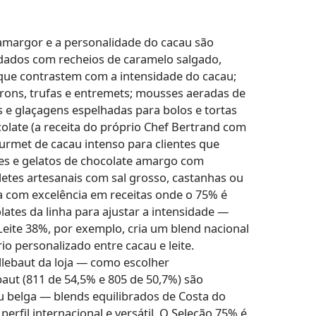
amargor e a personalidade do cacau são
ados com recheios de caramelo salgado,
s que contrastem com a intensidade do cacau;
rons, trufas e entremets; mousses aeradas de
 e glaçagens espelhadas para bolos e tortas
colate (a receita do próprio Chef Bertrand com
urmet de cacau intenso para clientes que
es e gelatos de chocolate amargo com
letes artesanais com sal grosso, castanhas ou
 com excelência em receitas onde o 75% é
tes da linha para ajustar a intensidade —
eite 38%, por exemplo, cria um blend nacional
io personalizado entre cacau e leite.
lebaut da loja — como escolher
aut (811 de 54,5% e 805 de 50,7%) são
u belga — blends equilibrados de Costa do
erfil internacional e versátil. O Seleção 75% é