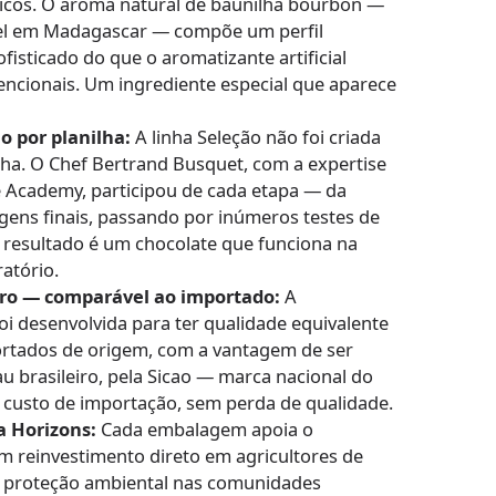
ricos. O aroma natural de baunilha bourbon —
vel em Madagascar — compõe um perfil
isticado do que o aromatizante artificial
ncionais. Um ingrediente especial que aparece
o por planilha:
A linha Seleção não foi criada
ha. O Chef Bertrand Busquet, com a expertise
e Academy, participou de cada etapa — da
gens finais, passando por inúmeros testes de
O resultado é um chocolate que funciona na
atório.
ro — comparável ao importado:
A
i desenvolvida para ter qualidade equivalente
rtados de origem, com a vantagem de ser
u brasileiro, pela Sicao — marca nacional do
 custo de importação, sem perda de qualidade.
a Horizons:
Cada embalagem apoia o
 reinvestimento direto em agricultores de
 e proteção ambiental nas comunidades