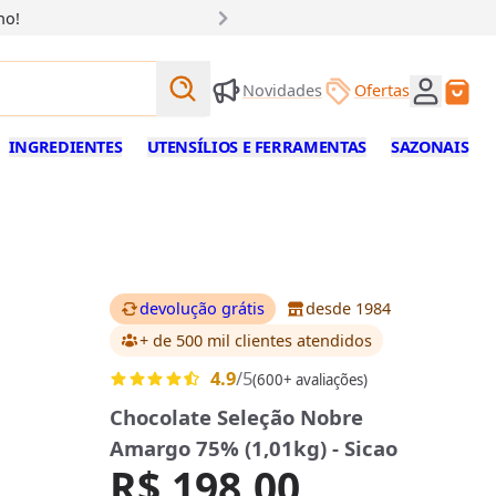
ho!
Buscar produtos
Novidades
Ofertas
Buscar
INGREDIENTES
UTENSÍLIOS E FERRAMENTAS
SAZONAIS
devolução grátis
desde 1984
+ de 500 mil clientes
atendidos
4.9
/5
(600+ avaliações)
Chocolate Seleção Nobre
Amargo 75% (1,01kg) - Sicao
R$ 198,00