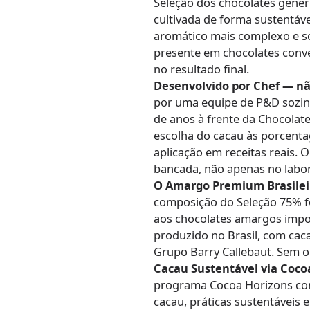
Seleção dos chocolates gené
cultivada de forma sustentá
aromático mais complexo e sof
presente em chocolates conve
no resultado final.
Desenvolvido por Chef — nã
por uma equipe de P&D sozin
de anos à frente da Chocolat
escolha do cacau às porcenta
aplicação em receitas reais. 
bancada, não apenas no labor
O Amargo Premium Brasilei
composição do Seleção 75% fo
aos chocolates amargos impo
produzido no Brasil, com caca
Grupo Barry Callebaut. Sem o
Cacau Sustentável via Coco
programa Cocoa Horizons com
cacau, práticas sustentáveis