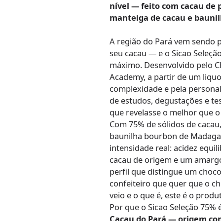
nível — feito com cacau de 
manteiga de cacau e bauni
A região do Pará vem sendo 
seu cacau — e o Sicao Seleção
máximo. Desenvolvido pelo C
Academy, a partir de um liqu
complexidade e pela personal
de estudos, degustações e t
que revelasse o melhor que o 
Com 75% de sólidos de cacau
baunilha bourbon de Madagas
intensidade real: acidez equil
cacau de origem e um amargo
perfil que distingue um choc
confeiteiro que quer que o c
veio e o que é, este é o produ
Por que o Sicao Seleção 75% 
Cacau do Pará — origem co