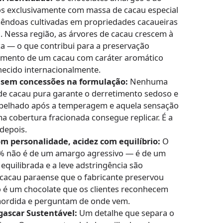
itos exclusivamente com massa de cacau especial
êndoas cultivadas em propriedades cacaueiras
. Nessa região, as árvores de cacau crescem à
a — o que contribui para a preservação
vimento de um cacau com caráter aromático
hecido internacionalmente.
sem concessões na formulação:
Nenhuma
de cacau pura garante o derretimento sedoso e
espelhado após a temperagem e aquela sensação
a cobertura fracionada consegue replicar. É a
depois.
 personalidade, acidez com equilíbrio:
O
75% não é de um amargo agressivo — é de um
equilibrada e a leve adstringência são
o cacau paraense que o fabricante preservou
 é um chocolate que os clientes reconhecem
mordida e perguntam de onde vem.
ascar Sustentável:
Um detalhe que separa o