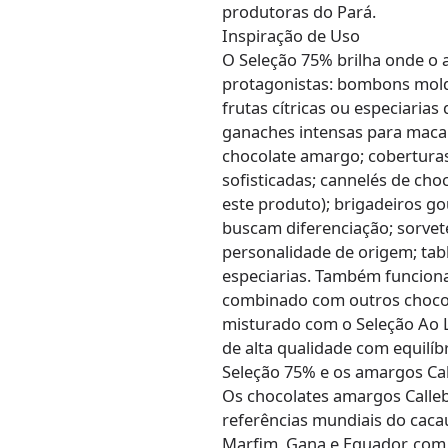
produtoras do Pará.
Inspiração de Uso
O Seleção 75% brilha onde o 
protagonistas: bombons mold
frutas cítricas ou especiaria
ganaches intensas para maca
chocolate amargo; coberturas
sofisticadas; cannelés de cho
este produto); brigadeiros go
buscam diferenciação; sorvet
personalidade de origem; tab
especiarias. Também funciona
combinado com outros chocola
misturado com o Seleção Ao L
de alta qualidade com equilíbr
Seleção 75% e os amargos Cal
Os chocolates amargos Calleb
referências mundiais do caca
Marfim, Gana e Equador, com p