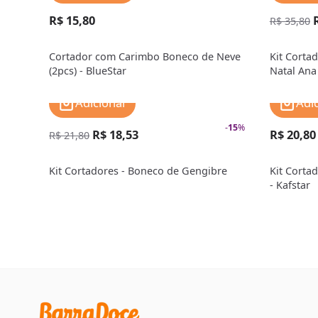
R$ 15,80
R$ 35,80
Cortador com Carimbo Boneco de Neve
Kit Corta
(2pcs) - BlueStar
Natal Ana
Adicionar
Adi
-
15
%
R$ 18,53
R$ 20,80
R$ 21,80
Kit Cortadores - Boneco de Gengibre
Kit Corta
- Kafstar