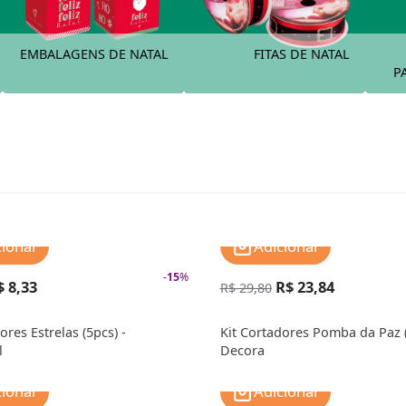
EMBALAGENS DE NATAL
FITAS DE NATAL
P
cionar
Adicionar
-
15
%
$ 8,33
R$ 23,84
R$ 29,80
ores Estrelas (5pcs) -
Kit Cortadores Pomba da Paz (
l
Decora
cionar
Adicionar