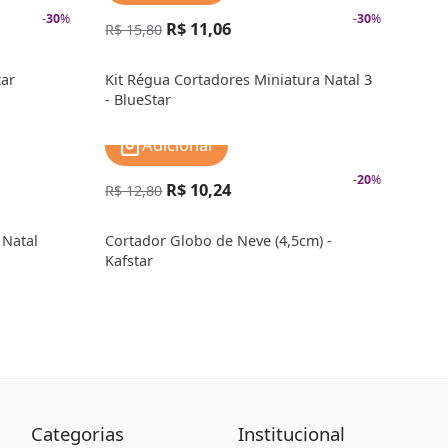
-
30
%
-
30
%
R$ 11,06
R$ 15,80
tar
Kit Régua Cortadores Miniatura Natal 3
- BlueStar
Adicionar
-
20
%
R$ 10,24
R$ 12,80
 Natal
Cortador Globo de Neve (4,5cm) -
Kafstar
Categorias
Institucional