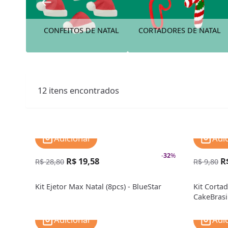
CONFEITOS DE NATAL
CORTADORES DE NATAL
12
itens encontrados
Adicionar
Adi
-
32
%
R$ 19,58
R
R$ 28,80
R$ 9,80
Kit Ejetor Max Natal (8pcs) - BlueStar
Kit Cortad
CakeBrasi
Adicionar
Adi