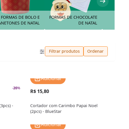
FORMAS DE BOLO E
FORMAS DE CHOCOLATE
INGR
ANETONES DE NATAL
DE NATAL
Filtrar produtos
Ordenar
Adicionar
-
20
%
R$ 15,80
3pcs) -
Cortador com Carimbo Papai Noel
(2pcs) - BlueStar
Adicionar