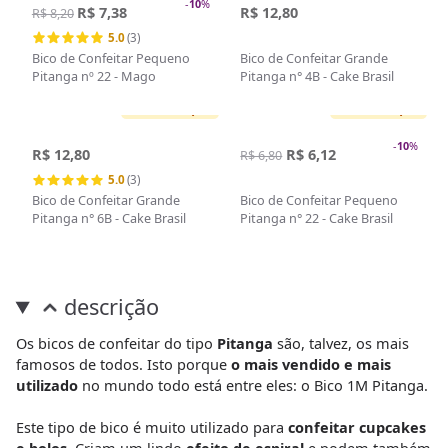
-
10
%
R$ 7,38
R$ 12,80
R$ 8,20
5.0
(3)
Bico de Confeitar Pequeno
Bico de Confeitar Grande
Pitanga nº 22 - Mago
Pitanga n° 4B - Cake Brasil
Sem estoque
Sem estoque
-
10
%
R$ 12,80
R$ 6,12
R$ 6,80
5.0
(3)
Bico de Confeitar Grande
Bico de Confeitar Pequeno
Pitanga n° 6B - Cake Brasil
Pitanga n° 22 - Cake Brasil
descrição
Os bicos de confeitar do tipo
Pitanga
são, talvez, os mais
famosos de todos. Isto porque
o mais vendido e mais
utilizado
no mundo todo está entre eles: o Bico 1M Pitanga.
Este tipo de bico é muito utilizado para
confeitar cupcakes
e bolos
. Criam um lindo
efeito de espiral
e podem também