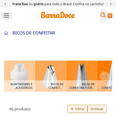
Frete fixo
ou
grátis
para todo o Brasil. Confira
no carrinho!
Busc
Buscar
Início
BICOS DE CONFEITAR
BICOS ESTRELA E PITANGA
ADAPTADORES E
BICOS DE
BICOS DE
BI
ACESSÓRIOS
CONFEITAR
CONFEITAR FLOR E
CONFEITAR
ESPECIAIS
FOLHA
40
produtos
Filtrar
Ordenar