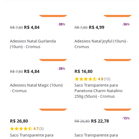
Adicionar
Adicionar
-
38
%
-
36
%
R$ 4,84
R$ 4,99
R$ 7,80
R$ 7,80
Adesivos Natal Guirlanda
Adesivos Natal Joyful (10uni) -
(10uni) - Cromus
Cromus
Adicionar
Adicionar
-
38
%
R$ 4,84
R$ 16,80
R$ 7,80
4.8
(10)
Adesivos Natal Magic (10uni)
Saco Transparente para
- Cromus
Panetone Charm Natalino
250g (50uni) - Cromus
Adicionar
Adicionar
-
15
%
R$ 26,80
R$ 22,78
R$ 26,80
4.7
(3)
Saco Transparente para
Saco Transparente para