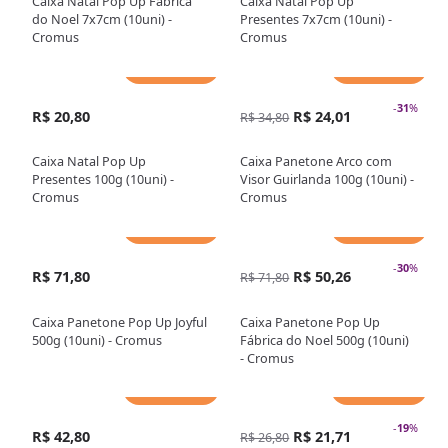
Caixa Natal Pop Up Fábrica
Caixa Natal Pop Up
do Noel 7x7cm (10uni) -
Presentes 7x7cm (10uni) -
Cromus
Cromus
Adicionar
Adicionar
-
31
%
R$ 20,80
R$ 24,01
R$ 34,80
Caixa Natal Pop Up
Caixa Panetone Arco com
Presentes 100g (10uni) -
Visor Guirlanda 100g (10uni) -
Cromus
Cromus
Adicionar
Adicionar
-
30
%
R$ 71,80
R$ 50,26
R$ 71,80
Caixa Panetone Pop Up Joyful
Caixa Panetone Pop Up
500g (10uni) - Cromus
Fábrica do Noel 500g (10uni)
- Cromus
Adicionar
Adicionar
-
19
%
R$ 42,80
R$ 21,71
R$ 26,80