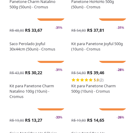
Panetone Charm Natalino
Panetone HoHoHo 500g
500g (50uni) - Cromus
(50uni) - Cromus
Adicionar
Adicionar
-
31
%
-
31
%
R$ 33,67
R$ 37,81
R$ 48,80
R$ 54,80
Saco Perolado Joyful
Kit para Panetone Joyful 500g
30x44cm (50uni) - Cromus
(10uni) - Cromus
Adicionar
Adicionar
-
31
%
-
28
%
R$ 30,22
R$ 39,46
R$ 43,80
R$ 54,80
5.0
(2)
Kit para Panetone Charm
Kit para Panetone Charm
Natalino 100g (10uni) -
500g (10uni) - Cromus
Cromus
Adicionar
Adicionar
-
33
%
-
26
%
R$ 13,27
R$ 14,65
R$ 19,80
R$ 19,80