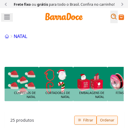
Frete fixo
ou
grátis
para todo o Brasil. Confira
no carrinho!
Busc
Buscar
Início
NATAL
EMBALAGENS DE NATAL
CONFEITOS DE
CORTADORES DE
EMBALAGENS DE
FITAS D
NATAL
NATAL
NATAL
25
produtos
Filtrar
Ordenar