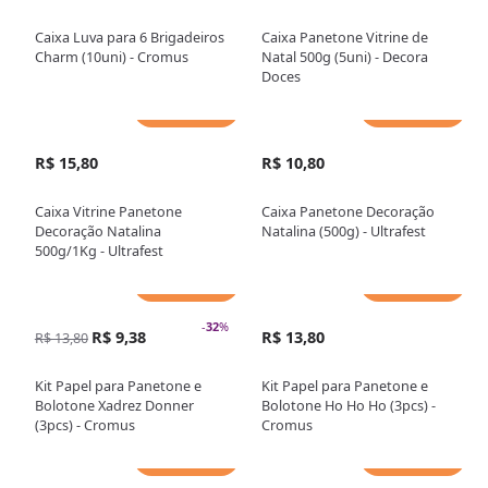
Caixa Luva para 6 Brigadeiros
Caixa Panetone Vitrine de
Charm (10uni) - Cromus
Natal 500g (5uni) - Decora
Doces
Adicionar
Adicionar
R$ 15,80
R$ 10,80
Caixa Vitrine Panetone
Caixa Panetone Decoração
Decoração Natalina
Natalina (500g) - Ultrafest
500g/1Kg - Ultrafest
Adicionar
Adicionar
-
32
%
R$ 9,38
R$ 13,80
R$ 13,80
Kit Papel para Panetone e
Kit Papel para Panetone e
Bolotone Xadrez Donner
Bolotone Ho Ho Ho (3pcs) -
(3pcs) - Cromus
Cromus
Adicionar
Adicionar