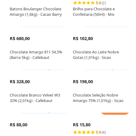
5.0
(2)
Batons Boulanger Chocolate
Brilho para Chocolate e
Amargo (1,6kg) - Cacao Barry
Confeitaria (50ml) - Mix
Somente loja física
Somente loja física
R$ 680,00
R$ 102,80
Chocolate Amargo 811 54,5%
Chocolate Ao Leite Nobre
(Barra 5kg) - Callebaut
Gotas (1,01kg) - Sicao
Somente loja física
Somente loja física
R$ 328,00
R$ 198,00
Chocolate Branco Velvet W3
Chocolate Seleção Nobre
32% (2,01kg) - Callebaut
Amargo 75% (1,01kg) - Sicao
Adicionar
Somente loja física
R$ 88,00
R$ 15,80
5.0
(4)