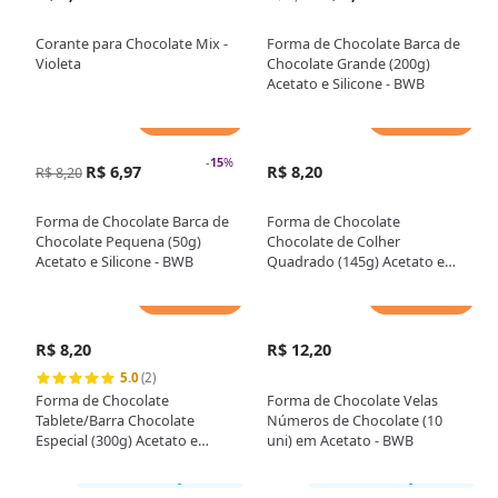
Corante para Chocolate Mix -
Forma de Chocolate Barca de
Violeta
Chocolate Grande (200g)
Acetato e Silicone - BWB
Adicionar
Adicionar
-
15
%
R$ 6,97
R$ 8,20
R$ 8,20
Forma de Chocolate Barca de
Forma de Chocolate
Chocolate Pequena (50g)
Chocolate de Colher
Acetato e Silicone - BWB
Quadrado (145g) Acetato e
Silicone - BWB
Adicionar
Adicionar
R$ 8,20
R$ 12,20
5.0
(2)
Forma de Chocolate
Forma de Chocolate Velas
Tablete/Barra Chocolate
Números de Chocolate (10
Especial (300g) Acetato e
uni) em Acetato - BWB
Silicone - BWB
Somente loja física
Somente loja física