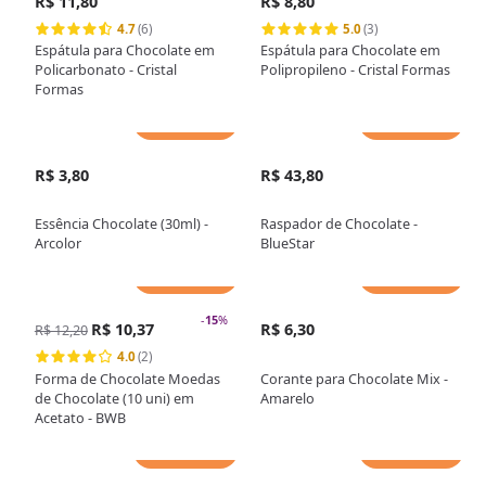
R$ 11,80
R$ 8,80
4.7
(6)
5.0
(3)
Espátula para Chocolate em
Espátula para Chocolate em
Policarbonato - Cristal
Polipropileno - Cristal Formas
Formas
Adicionar
Adicionar
R$ 3,80
R$ 43,80
Essência Chocolate (30ml) -
Raspador de Chocolate -
Arcolor
BlueStar
Adicionar
Adicionar
-
15
%
R$ 10,37
R$ 6,30
R$ 12,20
4.0
(2)
Forma de Chocolate Moedas
Corante para Chocolate Mix -
de Chocolate (10 uni) em
Amarelo
Acetato - BWB
Adicionar
Adicionar