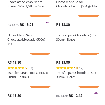
Chocolate Seleção Nobre
Flocos Macio Sabor
Branco 32% (1,01kg) - Sicao
Chocolate Escuro (500g) - Mix
Adicionar
Adicionar
-
5
%
R$ 15,01
R$ 13,80
R$ 15,80
Flocos Macio Sabor
Transfer para Chocolate (40 x
Chocolate Mesclado (500g) -
30cm) - Beijos
Mix
Adicionar
Adicionar
R$ 13,80
R$ 13,80
5.0
(3)
5.0
(12)
Transfer para Chocolate (40 x
Transfer para Chocolate (40 x
30cm) - Espirais
30cm) - Flores
Adicionar
Adicionar
-
10
%
R$ 13,80
R$ 12,42
R$ 13,80