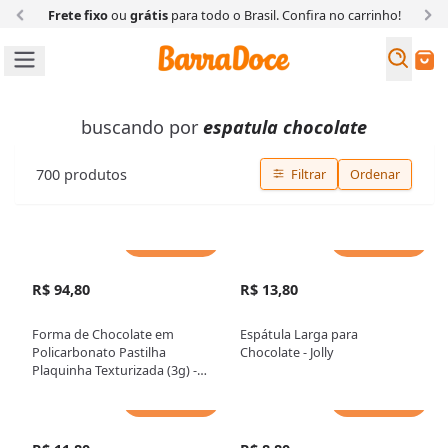
Frete fixo
ou
grátis
para todo o Brasil. Confira
no carrinho!
Busc
Buscar
buscando por
espatula chocolate
700
produtos
Filtrar
Ordenar
Adicionar
Adicionar
R$ 94,80
R$ 13,80
Forma de Chocolate em
Espátula Larga para
Policarbonato Pastilha
Chocolate - Jolly
Plaquinha Texturizada (3g) -
Gramado Injetados
Adicionar
Adicionar