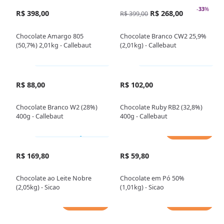
-
33
%
R$ 398,00
R$ 268,00
R$ 399,00
Chocolate Amargo 805
Chocolate Branco CW2 25,9%
(50,7%) 2,01kg - Callebaut
(2,01kg) - Callebaut
Somente loja física
Somente loja física
R$ 88,00
R$ 102,00
Chocolate Branco W2 (28%)
Chocolate Ruby RB2 (32,8%)
400g - Callebaut
400g - Callebaut
Adicionar
Somente loja física
R$ 169,80
R$ 59,80
Chocolate ao Leite Nobre
Chocolate em Pó 50%
(2,05kg) - Sicao
(1,01kg) - Sicao
Adicionar
Adicionar