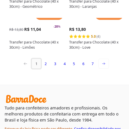
Transfer para Chocolate (40 x
Transfer para Chocolate (40 x
30cm) - Geométrico
30cm) - Laranjas
Adicionar
Adicionar
-
20
%
R$ 11,04
R$ 13,80
R$ 13,80
5.0
(4)
Transfer para Chocolate (40 x
Transfer para Chocolate (40 x
30cm) - Limões
30cm) - Love
1
2
3
4
5
6
7
Tudo para confeiteiros amadores e profissionais. Os
melhores produtos de confeitaria com entrega em todo o
Brasil e loja física em São Paulo, desde 1984.
Estoque da loja física pode ser diferente.
Confira disponibilidade por