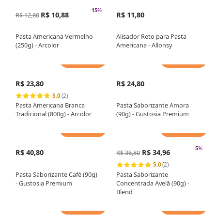
-
15
%
R$ 10,88
R$ 11,80
R$ 12,80
Pasta Americana Vermelho
Alisador Reto para Pasta
(250g) - Arcolor
Americana - Allonsy
Adicionar
Adicionar
R$ 23,80
R$ 24,80
5.0
(2)
Pasta Americana Branca
Pasta Saborizante Amora
Tradicional (800g) - Arcolor
(90g) - Gustosia Premium
Adicionar
Adicionar
-
5
%
R$ 40,80
R$ 34,96
R$ 36,80
5.0
(2)
Pasta Saborizante Café (90g)
Pasta Saborizante
- Gustosia Premium
Concentrada Avelã (90g) -
Blend
Adicionar
Adicionar