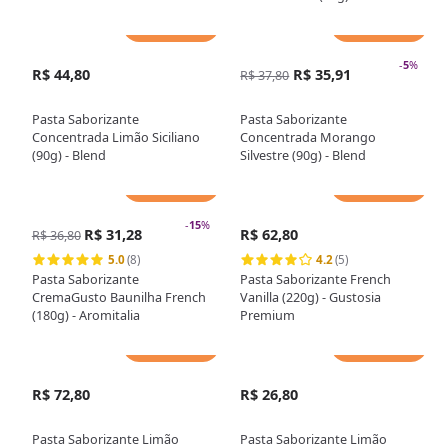
Adicionar
Adicionar
-
5
%
R$ 44,80
R$ 35,91
R$ 37,80
Pasta Saborizante
Pasta Saborizante
Concentrada Limão Siciliano
Concentrada Morango
(90g) - Blend
Silvestre (90g) - Blend
Adicionar
Adicionar
-
15
%
R$ 31,28
R$ 62,80
R$ 36,80
5.0
(8)
4.2
(5)
Pasta Saborizante
Pasta Saborizante French
CremaGusto Baunilha French
Vanilla (220g) - Gustosia
(180g) - Aromitalia
Premium
Adicionar
Adicionar
R$ 72,80
R$ 26,80
Pasta Saborizante Limão
Pasta Saborizante Limão