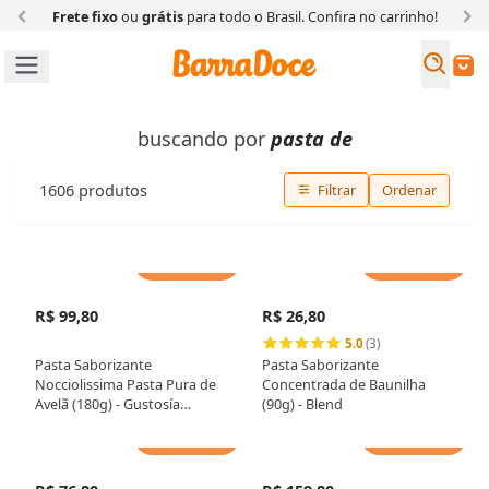
Frete fixo
ou
grátis
para todo o Brasil. Confira
no carrinho!
Busc
Buscar
buscando por
pasta de
1606
produtos
Filtrar
Ordenar
Adicionar
Adicionar
R$ 99,80
R$ 26,80
5.0
(3)
Pasta Saborizante
Pasta Saborizante
Nocciolissima Pasta Pura de
Concentrada de Baunilha
Avelã (180g) - Gustosía
(90g) - Blend
Premium
Adicionar
Adicionar