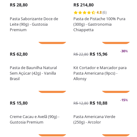
R$ 28,80
R$ 214,80
4.8
(6)
Pasta Saborizante Doce de
Pasta de Pistache 100% Pura
Leite (90g) - Gustosia
(300g) - Gastronomia
Premium
Chiappetta
Adicionar
Adicionar
-
30
%
R$ 62,80
R$ 15,96
R$ 22,80
Pasta de Baunilha Natural
Kit Cortador e Marcador para
Sem Açúcar (42g) - Vanilla
Pasta Americana (9pcs) -
Brasil
Allonsy
Adicionar
Adicionar
-
15
%
R$ 15,80
R$ 10,88
R$ 12,80
Creme Cacau e Avelã (90g) -
Pasta Americana Verde
Gustosia Premium
(250g) - Arcolor
Adicionar
Adicionar