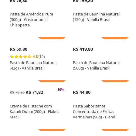
R$ 76,80
R$ 159,80
Pasta de Amêndoa Pura
Pasta de Baunilha Natural
(300g) - Gastronomia
(150g) - Vanilla Brasil
Chiappetta
Adicionar
Adicionar
R$ 59,80
R$ 419,80
4.8
(10)
Pasta de Baunilha Natural
Pasta de Baunilha Natural
(42g) - Vanilla Brasil
(500g) - Vanilla Brasil
Adicionar
Adicionar
-
10
%
R$ 71,82
R$ 44,80
R$ 79,80
Creme de Pistache com
Pasta Saborizante
Kataifi Dubai (200g) - Flakes
Concentrada de Frutas
Mec3
Vermelhas (90g) - Blend
Adicionar
Adicionar