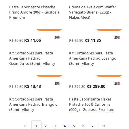
Pasta Saborizante Pistache
Creme de Avelã com Waffer
Primo Amore (90g) - Gustosia
Variegato Buena (220g) -
Premium
Flakes Mec3
Adicionar
Adicionar
-
30
%
-
25
%
R$ 11,06
R$ 11,85
R$ 15,80
R$ 15,80
Kit Cortadores para Pasta
Kit Cortadores para Pasta
Americana Padrão
Americana Padrão Losango
Geométrico (3uni) - Allonsy
(3uni) - Allonsy
Adicionar
Adicionar
-
15
%
-
28
%
R$ 13,43
R$ 289,80
R$ 15,80
R$ 399,80
Kit Cortadores para Pasta
Pasta Saborizante Flakes
Americana Padrão Triângulo
Pistache 100% Califórnia
(3uni) - Allonsy
(600g) - Gustosia Premium
1
2
3
4
5
6
7