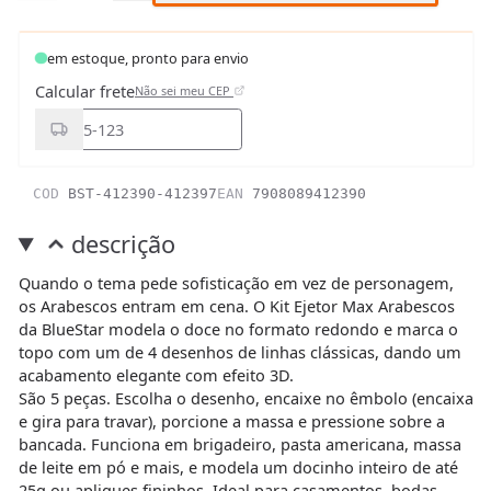
em estoque, pronto para envio
Calcular frete
Não sei meu CEP
COD
BST-412390-412397
EAN
7908089412390
descrição
Quando o tema pede sofisticação em vez de personagem,
os Arabescos entram em cena. O Kit Ejetor Max Arabescos
da BlueStar modela o doce no formato redondo e marca o
topo com um de 4 desenhos de linhas clássicas, dando um
acabamento elegante com efeito 3D.
São 5 peças. Escolha o desenho, encaixe no êmbolo (encaixa
e gira para travar), porcione a massa e pressione sobre a
bancada. Funciona em brigadeiro, pasta americana, massa
de leite em pó e mais, e modela um docinho inteiro de até
25g ou apliques fininhos. Ideal para casamentos, bodas,