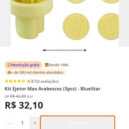
devolução grátis
desde 1984
+ de 500 mil clientes
atendidos
4.3
/5
(3 avaliações)
Kit Ejetor Max Arabescos (5pcs) - BlueStar
R$ 42,80
de
por
R$ 32,10
Quantidade
−
+
Comprar