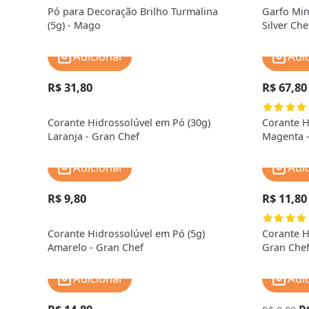
Pó para Decoração Brilho Turmalina
Garfo Min
(5g) - Mago
Silver Che
Adicionar
Adi
R$ 31,80
R$ 67,80
Corante Hidrossolúvel em Pó (30g)
Corante H
Laranja - Gran Chef
Magenta -
Adicionar
Adi
R$ 9,80
R$ 11,80
Corante Hidrossolúvel em Pó (5g)
Corante H
Amarelo - Gran Chef
Gran Che
Adicionar
Adi