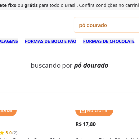
ete fixo
ou
grátis
para todo o Brasil. Confira
condições
no carrin
ALAGENS
FORMAS DE BOLO E PÃO
FORMAS DE CHOCOLATE
buscando por
pó dourado
cionar
Adicionar
R$ 17,80
5.0
(2)