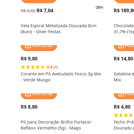
-
20
%
R$ 7,04
R$ 189,8
R$ 8,80
Vela Espiral Metalizada Dourada 8cm
Chocolate
(8uni) - Silver Festas
31,7% (1kg
Adicionar
Adi
R$ 9,80
R$ 14,80
4.8
(4)
Corante em Pó Aveludado Fosco 3g Mix
Gelatina 
- Verde Musgo
Mix
Adicionar
Adi
R$ 8,80
R$ 4,80
Pó para Decoração Brilho Furtacor
Fecho Prá
Reflexo Vermelho (5g) - Mago
Dourado (