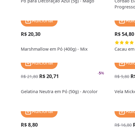
Pó para Decoração Azul (5g) - Mago
Cordão El
Progress
Adicionar
Adi
R$ 20,30
R$ 54,80
Marshmallow em Pó (400g) - Mix
Cacau em 
Adicionar
Adi
-
5
%
R$ 20,71
R
R$ 21,80
R$ 9,80
Gelatina Neutra em Pó (50g) - Arcolor
Vela Mick
Adicionar
Adi
R$ 8,80
R$ 16,80