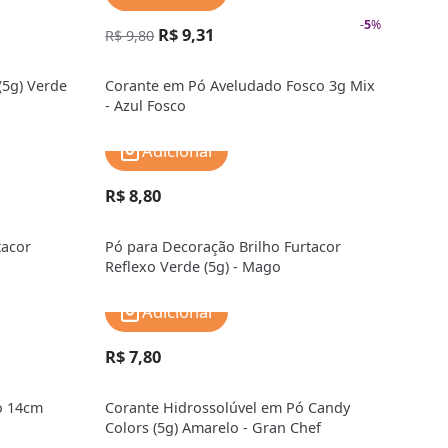
-
5
%
R$ 9,31
R$ 9,80
(5g) Verde
Corante em Pó Aveludado Fosco 3g Mix
- Azul Fosco
Adicionar
R$ 8,80
tacor
Pó para Decoração Brilho Furtacor
Reflexo Verde (5g) - Mago
Adicionar
R$ 7,80
o 14cm
Corante Hidrossolúvel em Pó Candy
Colors (5g) Amarelo - Gran Chef