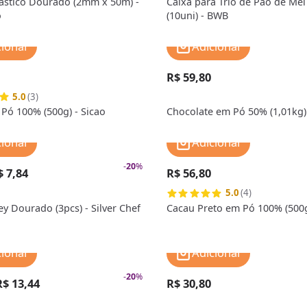
ástico Dourado (2mm x 50m) -
Caixa para Trio de Pão de Me
o
(10uni) - BWB
cionar
Adicionar
R$ 59,80
5.0
(3)
Pó 100% (500g) - Sicao
Chocolate em Pó 50% (1,01kg) 
cionar
Adicionar
-
20
%
$ 7,84
R$ 56,80
5.0
(4)
ey Dourado (3pcs) - Silver Chef
Cacau Preto em Pó 100% (500g
cionar
Adicionar
-
20
%
R$ 13,44
R$ 30,80