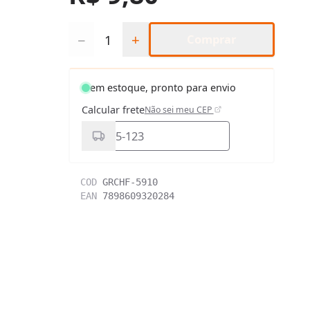
Quantidade
−
+
Comprar
em estoque, pronto para envio
Calcular frete
Não sei meu CEP
COD
GRCHF-5910
EAN
7898609320284