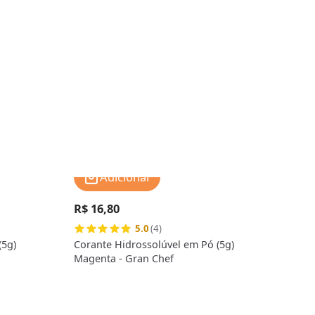
Adicionar
R$ 16,80
R$ 
5.0
(4)
(5g)
Corante Hidrossolúvel em Pó (5g)
Cora
Magenta - Gran Chef
Marr