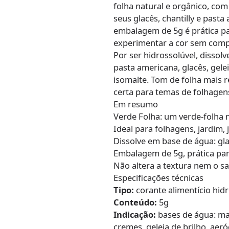
folha natural e orgânico, co
seus glacês, chantilly e past
embalagem de 5g é prática p
experimentar a cor sem comp
Por ser hidrossolúvel, disso
pasta americana, glacês, gelei
isomalte. Tom de folha mais r
certa para temas de folhagens,
Em resumo
Verde Folha: um verde-folha 
Ideal para folhagens, jardim, 
Dissolve em base de água: gla
Embalagem de 5g, prática par
Não altera a textura nem o s
Especificações técnicas
Tipo:
corante alimentício hid
Conteúdo:
5g
Indicação:
bases de água: mac
cremes, geleia de brilho, aer