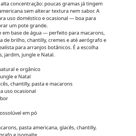
m alta concentração: poucas gramas já tingem
a americana sem alterar textura nem sabor. A
ara uso doméstico e ocasional — boa para
rar um pote grande.
lve em base de água — perfeito para macarons,
a de brilho, chantilly, cremes e até aerógrafo e
ealista para arranjos botânicos. É a escolha
 jardim, jungle e Natal.
natural e orgânico
jungle e Natal
cês, chantilly, pasta e macarons
a uso ocasional
abor
rossolúvel em pó
arons, pasta americana, glacês, chantilly,
ógrafo e isomalte