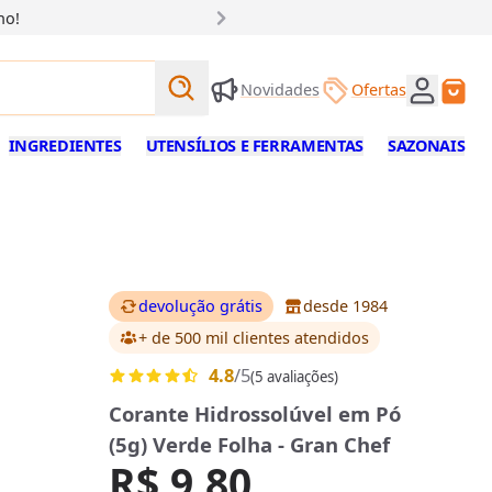
ho!
Buscar produtos
Novidades
Ofertas
Buscar
INGREDIENTES
UTENSÍLIOS E FERRAMENTAS
SAZONAIS
devolução grátis
desde 1984
+ de 500 mil clientes
atendidos
4.8
/5
(5 avaliações)
Corante Hidrossolúvel em Pó
(5g) Verde Folha - Gran Chef
R$ 9,80