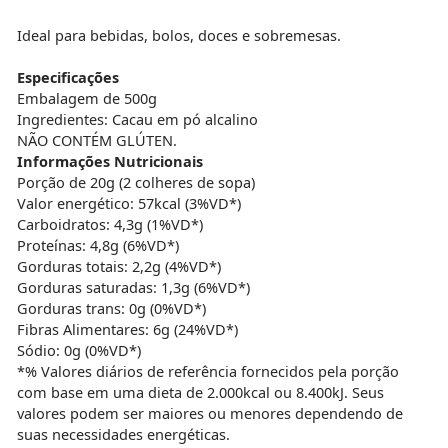
Ideal para bebidas, bolos, doces e sobremesas.
Especificações
Embalagem de 500g
Ingredientes: Cacau em pó alcalino
NÃO CONTÉM GLÚTEN.
Informações Nutricionais
Porção de 20g (2 colheres de sopa)
Valor energético: 57kcal (3%VD*)
Carboidratos: 4,3g (1%VD*)
Proteínas: 4,8g (6%VD*)
Gorduras totais: 2,2g (4%VD*)
Gorduras saturadas: 1,3g (6%VD*)
Gorduras trans: 0g (0%VD*)
Fibras Alimentares: 6g (24%VD*)
Sódio: 0g (0%VD*)
*% Valores diários de referência fornecidos pela porção
com base em uma dieta de 2.000kcal ou 8.400kJ. Seus
valores podem ser maiores ou menores dependendo de
suas necessidades energéticas.