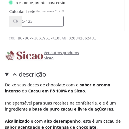
em estoque, pronto para envio
Calcular frete
Não sei meu CEP
COD
BC-DCP-10S1961-K10
EAN
020842062431
Ver outros produtos
Sicao
descrição
Deixe seus doces de chocolate com o
sabor e aroma
intenso
do
Cacau em Pó 100% da Sicao
.
Indispensável para suas receitas na confeitaria, ele é um
ingrediente a
base de puro cacau e livre de açúcares
.
Alcalinizado
e com
alto desempenho
, este é um cacau de
sabor acentuado e cor intensa de chocolate.