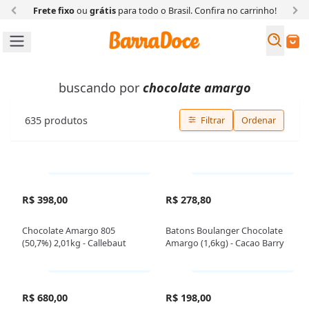
Frete fixo
ou
grátis
para todo o Brasil. Confira
no carrinho!
Busc
Buscar
buscando por
chocolate amargo
635
produtos
Filtrar
Ordenar
Somente loja física
Somente loja física
R$ 398,00
R$ 278,80
Chocolate Amargo 805
Batons Boulanger Chocolate
(50,7%) 2,01kg - Callebaut
Amargo (1,6kg) - Cacao Barry
Somente loja física
Somente loja física
R$ 680,00
R$ 198,00