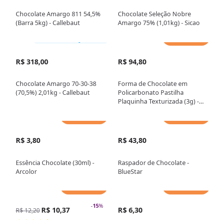
Chocolate Amargo 811 54,5%
Chocolate Seleção Nobre
(Barra 5kg) - Callebaut
Amargo 75% (1,01kg) - Sicao
Adicionar
Somente loja física
R$ 318,00
R$ 94,80
Chocolate Amargo 70-30-38
Forma de Chocolate em
(70,5%) 2,01kg - Callebaut
Policarbonato Pastilha
Plaquinha Texturizada (3g) -
Gramado Injetados
Adicionar
Adicionar
R$ 3,80
R$ 43,80
Essência Chocolate (30ml) -
Raspador de Chocolate -
Arcolor
BlueStar
Adicionar
Adicionar
-
15
%
R$ 10,37
R$ 6,30
R$ 12,20