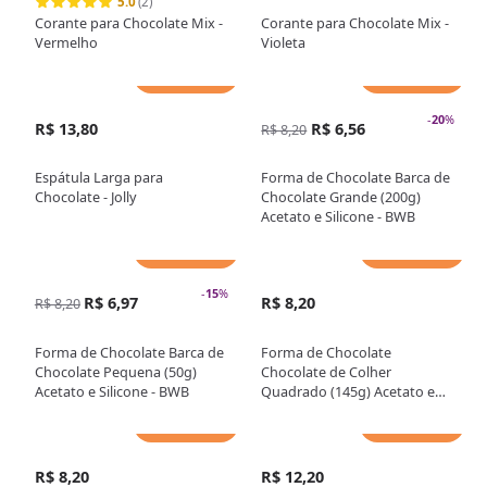
5.0
(2)
Corante para Chocolate Mix -
Corante para Chocolate Mix -
Vermelho
Violeta
Adicionar
Adicionar
-
20
%
R$ 13,80
R$ 6,56
R$ 8,20
Espátula Larga para
Forma de Chocolate Barca de
Chocolate - Jolly
Chocolate Grande (200g)
Acetato e Silicone - BWB
Adicionar
Adicionar
-
15
%
R$ 6,97
R$ 8,20
R$ 8,20
Forma de Chocolate Barca de
Forma de Chocolate
Chocolate Pequena (50g)
Chocolate de Colher
Acetato e Silicone - BWB
Quadrado (145g) Acetato e
Silicone - BWB
Adicionar
Adicionar
R$ 8,20
R$ 12,20