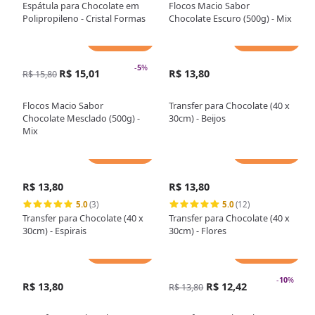
Espátula para Chocolate em
Flocos Macio Sabor
Polipropileno - Cristal Formas
Chocolate Escuro (500g) - Mix
Adicionar
Adicionar
-
5
%
R$ 15,01
R$ 13,80
R$ 15,80
Flocos Macio Sabor
Transfer para Chocolate (40 x
Chocolate Mesclado (500g) -
30cm) - Beijos
Mix
Adicionar
Adicionar
R$ 13,80
R$ 13,80
5.0
(3)
5.0
(12)
Transfer para Chocolate (40 x
Transfer para Chocolate (40 x
30cm) - Espirais
30cm) - Flores
Adicionar
Adicionar
-
10
%
R$ 13,80
R$ 12,42
R$ 13,80