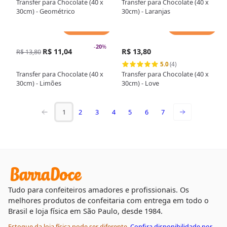
Transfer para Chocolate (40 x
Transfer para Chocolate (40 x
30cm) - Geométrico
30cm) - Laranjas
Adicionar
Adicionar
-
20
%
R$ 11,04
R$ 13,80
R$ 13,80
5.0
(4)
Transfer para Chocolate (40 x
Transfer para Chocolate (40 x
30cm) - Limões
30cm) - Love
1
2
3
4
5
6
7
Tudo para confeiteiros amadores e profissionais. Os
melhores produtos de confeitaria com entrega em todo o
Brasil e loja física em São Paulo, desde 1984.
Estoque da loja física pode ser diferente.
Confira disponibilidade por