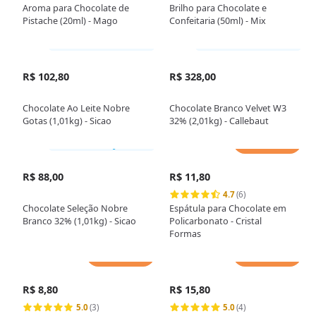
Aroma para Chocolate de
Brilho para Chocolate e
Pistache (20ml) - Mago
Confeitaria (50ml) - Mix
Somente loja física
Somente loja física
R$ 102,80
R$ 328,00
Chocolate Ao Leite Nobre
Chocolate Branco Velvet W3
Gotas (1,01kg) - Sicao
32% (2,01kg) - Callebaut
Adicionar
Somente loja física
R$ 88,00
R$ 11,80
4.7
(6)
Chocolate Seleção Nobre
Espátula para Chocolate em
Branco 32% (1,01kg) - Sicao
Policarbonato - Cristal
Formas
Adicionar
Adicionar
R$ 8,80
R$ 15,80
5.0
(3)
5.0
(4)