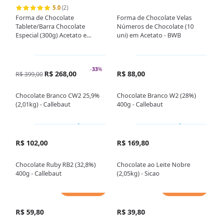
5.0
(2)
Forma de Chocolate
Forma de Chocolate Velas
Tablete/Barra Chocolate
Números de Chocolate (10
Especial (300g) Acetato e
uni) em Acetato - BWB
Silicone - BWB
Somente loja física
Somente loja física
-
33
%
R$ 268,00
R$ 88,00
R$ 399,00
Chocolate Branco CW2 25,9%
Chocolate Branco W2 (28%)
(2,01kg) - Callebaut
400g - Callebaut
Somente loja física
Somente loja física
R$ 102,00
R$ 169,80
Chocolate Ruby RB2 (32,8%)
Chocolate ao Leite Nobre
400g - Callebaut
(2,05kg) - Sicao
Adicionar
Adicionar
R$ 59,80
R$ 39,80