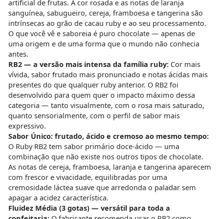
artificial de frutas. A cor rosada e as notas de laranja
sanguínea, sabugueiro, cereja, framboesa e tangerina são
intrínsecas ao grão de cacau ruby e ao seu processamento.
O que você vê e saboreia é puro chocolate — apenas de
uma origem e de uma forma que o mundo não conhecia
antes.
RB2 — a versão mais intensa da família ruby:
Cor mais
vívida, sabor frutado mais pronunciado e notas ácidas mais
presentes do que qualquer ruby anterior. O RB2 foi
desenvolvido para quem quer o impacto máximo dessa
categoria — tanto visualmente, com o rosa mais saturado,
quanto sensorialmente, com o perfil de sabor mais
expressivo.
Sabor Único: frutado, ácido e cremoso ao mesmo tempo:
O Ruby RB2 tem sabor primário doce-ácido — uma
combinação que não existe nos outros tipos de chocolate.
As notas de cereja, framboesa, laranja e tangerina aparecem
com frescor e vivacidade, equilibradas por uma
cremosidade láctea suave que arredonda o paladar sem
apagar a acidez característica.
Fluidez Média (3 gotas) — versátil para toda a
confeitaria:
O fabricante recomenda usar o RB2 como