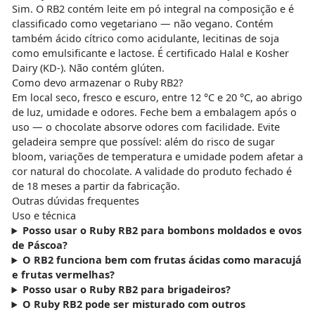
Sim. O RB2 contém leite em pó integral na composição e é
classificado como vegetariano — não vegano. Contém
também ácido cítrico como acidulante, lecitinas de soja
como emulsificante e lactose. É certificado Halal e Kosher
Dairy (KD-). Não contém glúten.
Como devo armazenar o Ruby RB2?
Em local seco, fresco e escuro, entre 12 °C e 20 °C, ao abrigo
de luz, umidade e odores. Feche bem a embalagem após o
uso — o chocolate absorve odores com facilidade. Evite
geladeira sempre que possível: além do risco de sugar
bloom, variações de temperatura e umidade podem afetar a
cor natural do chocolate. A validade do produto fechado é
de 18 meses a partir da fabricação.
Outras dúvidas frequentes
Uso e técnica
Posso usar o Ruby RB2 para bombons moldados e ovos
de Páscoa?
O RB2 funciona bem com frutas ácidas como maracujá
e frutas vermelhas?
Posso usar o Ruby RB2 para brigadeiros?
O Ruby RB2 pode ser misturado com outros