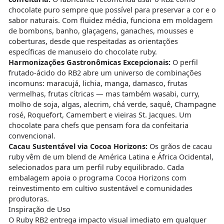
chocolate puro sempre que possível para preservar a cor e o
sabor naturais. Com fluidez média, funciona em moldagem
de bombons, banho, glaçagens, ganaches, mousses e
coberturas, desde que respeitadas as orientações
específicas de manuseio do chocolate ruby.
Harmonizações Gastronômicas Excepcionais:
O perfil
frutado-ácido do RB2 abre um universo de combinações
incomuns: maracujá, lichia, manga, damasco, frutas
vermelhas, frutas cítricas — mas também wasabi, curry,
molho de soja, algas, alecrim, chá verde, saquê, Champagne
rosé, Roquefort, Camembert e vieiras St. Jacques. Um
chocolate para chefs que pensam fora da confeitaria
convencional.
Cacau Sustentável via Cocoa Horizons:
Os grãos de cacau
ruby vêm de um blend de América Latina e África Ocidental,
selecionados para um perfil ruby equilibrado. Cada
embalagem apoia o programa Cocoa Horizons com
reinvestimento em cultivo sustentável e comunidades
produtoras.
Inspiração de Uso
O Ruby RB2 entrega impacto visual imediato em qualquer