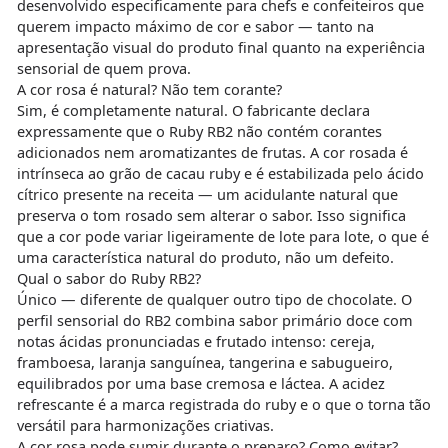
desenvolvido especificamente para chefs e confeiteiros que
querem impacto máximo de cor e sabor — tanto na
apresentação visual do produto final quanto na experiência
sensorial de quem prova.
A cor rosa é natural? Não tem corante?
Sim, é completamente natural. O fabricante declara
expressamente que o Ruby RB2 não contém corantes
adicionados nem aromatizantes de frutas. A cor rosada é
intrínseca ao grão de cacau ruby e é estabilizada pelo ácido
cítrico presente na receita — um acidulante natural que
preserva o tom rosado sem alterar o sabor. Isso significa
que a cor pode variar ligeiramente de lote para lote, o que é
uma característica natural do produto, não um defeito.
Qual o sabor do Ruby RB2?
Único — diferente de qualquer outro tipo de chocolate. O
perfil sensorial do RB2 combina sabor primário doce com
notas ácidas pronunciadas e frutado intenso: cereja,
framboesa, laranja sanguínea, tangerina e sabugueiro,
equilibrados por uma base cremosa e láctea. A acidez
refrescante é a marca registrada do ruby e o que o torna tão
versátil para harmonizações criativas.
A cor rosa pode sumir durante o preparo? Como evitar?