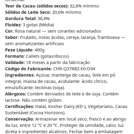
Teor de Cacau (sólidos secos):
32,8% mínimo
Sólidos de Leite Seco:
20,6% mínimo
Gordura Total:
36,8%
Fluidez:
3 gotas (Média)
Cor:
Rosa natural — sem corantes adicionados
Sabor:
Frutado, notas ácidas, cereja, laranja, framboesa —
sem aromatizantes artificiais
Peso Líquido:
400g
Formato:
Callets (gotas/discos)
Validade:
18 meses a partir da fabricação
Código do Fabricante:
CHR-Q37RB2-E0-D94
Ingredientes:
Açúcar, manteiga de cacau, leite em pó
integral, massa de cacau, acidulante: ácido cítrico,
emulsificante: lecitinas (soja).
Alérgicos:
Contém derivados de leite e de soja. Contém
lactose. Não contém glúten.
Certificações:
Halal, Kosher Dairy (KD-), Vegetariano, Cacau
Sustentável (Cocoa Horizons).
Conservação:
Armazenar em local seco, fresco e ao abrigo
da luz, entre 12 °C e 20 °C. Proteger de umidade, calor, luz
direta e ingredientes alcalinos. Fechar bem a embalagem