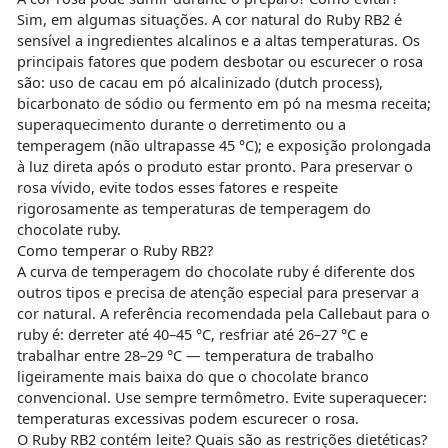
Sim, em algumas situações. A cor natural do Ruby RB2 é
sensível a ingredientes alcalinos e a altas temperaturas. Os
principais fatores que podem desbotar ou escurecer o rosa
são: uso de cacau em pó alcalinizado (dutch process),
bicarbonato de sódio ou fermento em pó na mesma receita;
superaquecimento durante o derretimento ou a
temperagem (não ultrapasse 45 °C); e exposição prolongada
à luz direta após o produto estar pronto. Para preservar o
rosa vívido, evite todos esses fatores e respeite
rigorosamente as temperaturas de temperagem do
chocolate ruby.
Como temperar o Ruby RB2?
A curva de temperagem do chocolate ruby é diferente dos
outros tipos e precisa de atenção especial para preservar a
cor natural. A referência recomendada pela Callebaut para o
ruby é: derreter até 40–45 °C, resfriar até 26–27 °C e
trabalhar entre 28–29 °C — temperatura de trabalho
ligeiramente mais baixa do que o chocolate branco
convencional. Use sempre termômetro. Evite superaquecer:
temperaturas excessivas podem escurecer o rosa.
O Ruby RB2 contém leite? Quais são as restrições dietéticas?