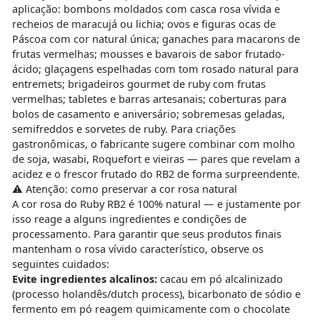
aplicação: bombons moldados com casca rosa vívida e
recheios de maracujá ou lichia; ovos e figuras ocas de
Páscoa com cor natural única; ganaches para macarons de
frutas vermelhas; mousses e bavarois de sabor frutado-
ácido; glaçagens espelhadas com tom rosado natural para
entremets; brigadeiros gourmet de ruby com frutas
vermelhas; tabletes e barras artesanais; coberturas para
bolos de casamento e aniversário; sobremesas geladas,
semifreddos e sorvetes de ruby. Para criações
gastronômicas, o fabricante sugere combinar com molho
de soja, wasabi, Roquefort e vieiras — pares que revelam a
acidez e o frescor frutado do RB2 de forma surpreendente.
⚠️ Atenção: como preservar a cor rosa natural
A cor rosa do Ruby RB2 é 100% natural — e justamente por
isso reage a alguns ingredientes e condições de
processamento. Para garantir que seus produtos finais
mantenham o rosa vívido característico, observe os
seguintes cuidados:
Evite ingredientes alcalinos:
cacau em pó alcalinizado
(processo holandês/dutch process), bicarbonato de sódio e
fermento em pó reagem quimicamente com o chocolate