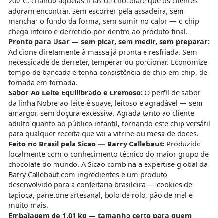
200°C, criando aquelas ilhas de chocolate que os clientes
adoram encontrar. Sem escorrer pela assadeira, sem
manchar o fundo da forma, sem sumir no calor — o chip
chega inteiro e derretido-por-dentro ao produto final.
Pronto para Usar — sem picar, sem medir, sem preparar:
Adicione diretamente à massa já pronta e resfriada. Sem
necessidade de derreter, temperar ou porcionar. Economize
tempo de bancada e tenha consistência de chip em chip, de
fornada em fornada.
Sabor Ao Leite Equilibrado e Cremoso:
O perfil de sabor
da linha Nobre ao leite é suave, leitoso e agradável — sem
amargor, sem doçura excessiva. Agrada tanto ao cliente
adulto quanto ao público infantil, tornando este chip versátil
para qualquer receita que vai a vitrine ou mesa de doces.
Feito no Brasil pela Sicao — Barry Callebaut:
Produzido
localmente com o conhecimento técnico do maior grupo de
chocolate do mundo. A Sicao combina a expertise global da
Barry Callebaut com ingredientes e um produto
desenvolvido para a confeitaria brasileira — cookies de
tapioca, panetone artesanal, bolo de rolo, pão de mel e
muito mais.
Embalagem de 1,01 kg — tamanho certo para quem