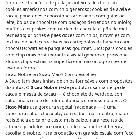
forno e se beneficia de pedaços inteiros de chocolate:
cookies americanos com chip generoso; cookies de aveia e
cacau; panetones e chocotones artesanais com gotas ao
leite; bolos de chocolate com pedaços derretidos no miolo;
muffins e cupcakes com núcleo de chocolate; pão de mel
recheado; brioches e pães doces com chips; brownies com
textura de pedaços visíveis no corte; bolos de banana com
chocolate; waffles e panquecas gourmet. Dica: para cookies
com chip mais protuberante e visual generoso, pressione
alguns chips extras na superfície da massa logo antes de
levar ao forno.
Sicao Nobre ou Sicao Mais? Como escolher
A Sicao tem duas linhas de chips forneáveis com propósitos
distintos. O
Sicao Nobre
(este produto) usa manteiga de
cacau e massa de cacau — é chocolate de verdade, com
sabor mais rico e derretimento mais cremoso na boca. O
Sicao Mais
usa gordura vegetal fracionada — é uma
cobertura sabor chocolate, com sabor mais neutro, maior
resistência ao calor e custo mais baixo. Para receitas de
vitrine e produtos premium, onde o sabor faz diferença,
escolha o Nobre. Para produção em grande escala com foco