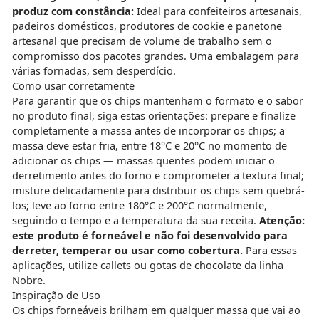
produz com constância:
Ideal para confeiteiros artesanais,
padeiros domésticos, produtores de cookie e panetone
artesanal que precisam de volume de trabalho sem o
compromisso dos pacotes grandes. Uma embalagem para
várias fornadas, sem desperdício.
Como usar corretamente
Para garantir que os chips mantenham o formato e o sabor
no produto final, siga estas orientações: prepare e finalize
completamente a massa antes de incorporar os chips; a
massa deve estar fria, entre 18°C e 20°C no momento de
adicionar os chips — massas quentes podem iniciar o
derretimento antes do forno e comprometer a textura final;
misture delicadamente para distribuir os chips sem quebrá-
los; leve ao forno entre 180°C e 200°C normalmente,
seguindo o tempo e a temperatura da sua receita.
Atenção:
este produto é forneável e não foi desenvolvido para
derreter, temperar ou usar como cobertura.
Para essas
aplicações, utilize callets ou gotas de chocolate da linha
Nobre.
Inspiração de Uso
Os chips forneáveis brilham em qualquer massa que vai ao