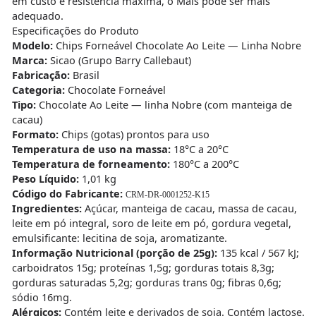
em custo e resistência máxima, o Mais pode ser mais
adequado.
Especificações do Produto
Modelo:
Chips Forneável Chocolate Ao Leite — Linha Nobre
Marca:
Sicao (Grupo Barry Callebaut)
Fabricação:
Brasil
Categoria:
Chocolate Forneável
Tipo:
Chocolate Ao Leite — linha Nobre (com manteiga de
cacau)
Formato:
Chips (gotas) prontos para uso
Temperatura de uso na massa:
18°C a 20°C
Temperatura de forneamento:
180°C a 200°C
Peso Líquido:
1,01 kg
Código do Fabricante:
CRM-DR-0001252-K15
Ingredientes:
Açúcar, manteiga de cacau, massa de cacau,
leite em pó integral, soro de leite em pó, gordura vegetal,
emulsificante: lecitina de soja, aromatizante.
Informação Nutricional (porção de 25g):
135 kcal / 567 kJ;
carboidratos 15g; proteínas 1,5g; gorduras totais 8,3g;
gorduras saturadas 5,2g; gorduras trans 0g; fibras 0,6g;
sódio 16mg.
Alérgicos:
Contém leite e derivados de soja. Contém lactose.