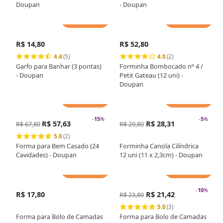
Doupan
- Doupan
Adicionar
Adicionar
R$ 14,80
R$ 52,80
4.4
(5)
4.0
(2)
Garfo para Banhar (3 pontas)
Forminha Bombocado nº 4 /
- Doupan
Petit Gateau (12 uni) -
Doupan
Adicionar
Adicionar
-
15
%
-
5
%
R$ 57,63
R$ 28,31
R$ 67,80
R$ 29,80
5.0
(2)
Forma para Bem Casado (24
Forminha Canola Cilíndrica
Cavidades) - Doupan
12 uni (11 x 2,3cm) - Doupan
Adicionar
Adicionar
-
10
%
R$ 17,80
R$ 21,42
R$ 23,80
5.0
(3)
Forma para Bolo de Camadas
Forma para Bolo de Camadas