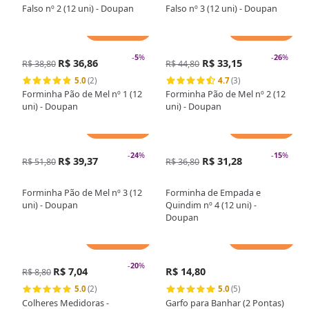
Falso nº 2 (12 uni) - Doupan
Falso nº 3 (12 uni) - Doupan
Adicionar
Adicionar
-
5
%
-
26
%
R$ 36,86
R$ 33,15
R$ 38,80
R$ 44,80
5.0
(2)
4.7
(3)
Forminha Pão de Mel nº 1 (12
Forminha Pão de Mel nº 2 (12
uni) - Doupan
uni) - Doupan
Adicionar
Adicionar
-
24
%
-
15
%
R$ 39,37
R$ 31,28
R$ 51,80
R$ 36,80
Forminha Pão de Mel nº 3 (12
Forminha de Empada e
uni) - Doupan
Quindim nº 4 (12 uni) -
Doupan
Adicionar
Adicionar
-
20
%
R$ 7,04
R$ 14,80
R$ 8,80
5.0
(2)
5.0
(5)
Colheres Medidoras -
Garfo para Banhar (2 Pontas)