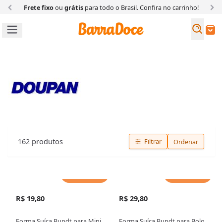
Frete fixo
ou
grátis
para todo o Brasil. Confira
no carrinho!
Busc
Buscar
Doupan
162
produtos
Filtrar
Ordenar
Adicionar
Adicionar
R$ 19,80
R$ 29,80
Forma Suíça Bundt para Mini
Forma Suíça Bundt para Bolo