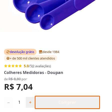
devolução grátis
desde 1984
+ de 500 mil clientes
atendidos
5.0
/5
(2 avaliações)
Colheres Medidoras - Doupan
R$ 8,80
de
por
R$ 7,04
Quantidade
−
+
Comprar