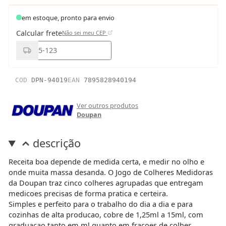
em estoque, pronto para envio
Calcular frete
Não sei meu CEP
COD
DPN-94019
EAN
7895828940194
Ver outros produtos
Doupan
descrição
Receita boa depende de medida certa, e medir no olho e
onde muita massa desanda. O Jogo de Colheres Medidoras
da Doupan traz cinco colheres agrupadas que entregam
medicoes precisas de forma pratica e certeira.
Simples e perfeito para o trabalho do dia a dia e para
cozinhas de alta producao, cobre de 1,25ml a 15ml, com
graduacao tanto em ml quanto em fracoes de colher.