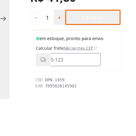
Quantidade
−
+
Comprar
em estoque, pronto para envio
Calcular frete
Não sei meu CEP
COD
DPN-1459
EAN
7895828145902