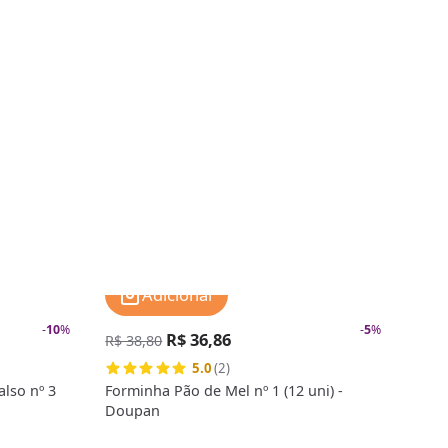
Adicionar
-
10
%
-
5
%
R$ 36,86
R$ 38,80
R$ 4
5.0
(2)
lso nº 3
Forminha Pão de Mel nº 1 (12 uni) -
Form
Doupan
Dou