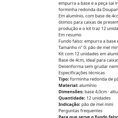
empurra a base e a peça sai i
forminha redonda da Doupan, 
Em alumínio, com base de 4cm 
ótimos para caixas de presente
produção e o kit traz 12 unid
Em resumo
Fundo falso: empurra a base e
Tamanho nº 0: pão de mel min
Kit com 12 unidades em alum
Base de 4cm, ideal para caixa
Desenforma sem grudar nem
Especificações técnicas
Tipo:
forminha redonda de pã
Material:
alumínio
Dimensões:
base 4,0cm · alt
Quantidade:
12 unidades
Indicação:
pão de mel mini
Perguntas frequentes
Para que serve o fundo fals