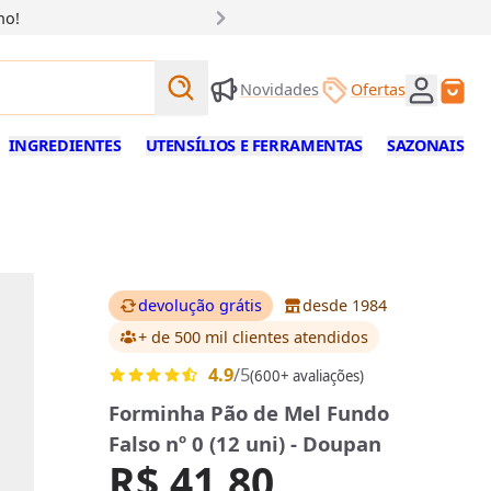
ho!
Buscar produtos
Novidades
Ofertas
Buscar
INGREDIENTES
UTENSÍLIOS E FERRAMENTAS
SAZONAIS
devolução grátis
desde 1984
+ de 500 mil clientes
atendidos
4.9
/5
(600+ avaliações)
Forminha Pão de Mel Fundo
Falso nº 0 (12 uni) - Doupan
R$ 41,80