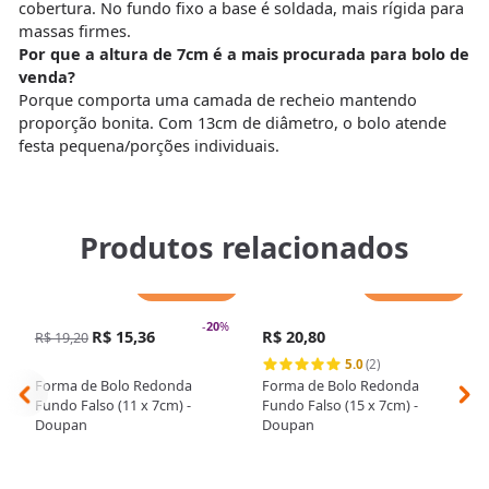
cobertura. No fundo fixo a base é soldada, mais rígida para
massas firmes.
Por que a altura de 7cm é a mais procurada para bolo de
venda?
Porque comporta uma camada de recheio mantendo
proporção bonita. Com 13cm de diâmetro, o bolo atende
festa pequena/porções individuais.
Produtos relacionados
Adicionar
Adicionar
-
20
%
R$ 15,36
R$ 20,80
R$ 19,20
5.0
(2)
Forma de Bolo Redonda
Forma de Bolo Redonda
Fundo Falso (11 x 7cm) -
Fundo Falso (15 x 7cm) -
Doupan
Doupan