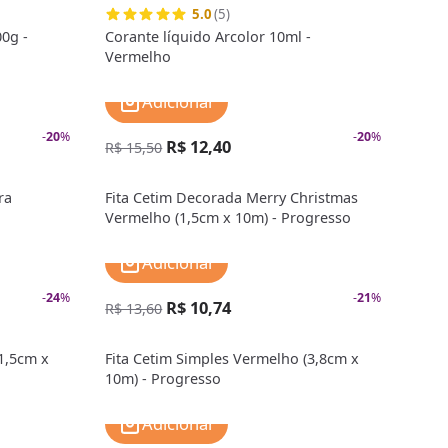
5.0
(5)
0g -
Corante líquido Arcolor 10ml -
Vermelho
Adicionar
-
20
%
-
20
%
R$ 12,40
R$ 15,50
ra
Fita Cetim Decorada Merry Christmas
Vermelho (1,5cm x 10m) - Progresso
Adicionar
-
24
%
-
21
%
R$ 10,74
R$ 13,60
1,5cm x
Fita Cetim Simples Vermelho (3,8cm x
10m) - Progresso
Adicionar