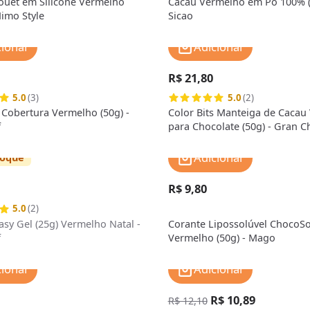
ouet em Silicone Vermelho
Cacau Vermelho em Pó 100% (
Mimo Style
Sicao
cionar
Adicionar
R$ 21,80
5.0
(3)
5.0
(2)
s Cobertura Vermelho (50g) -
Color Bits Manteiga de Cacau
f
para Chocolate (50g) - Gran C
Adicionar
toque
R$ 9,80
5.0
(2)
asy Gel (25g) Vermelho Natal -
Corante Lipossolúvel ChocoSo
f
Vermelho (50g) - Mago
cionar
Adicionar
R$ 10,89
R$ 12,10