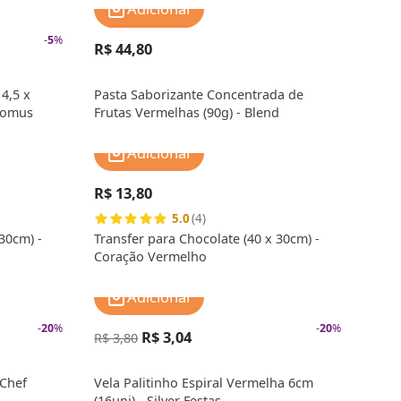
Adicionar
-
5
%
R$ 44,80
4,5 x
Pasta Saborizante Concentrada de
romus
Frutas Vermelhas (90g) - Blend
Adicionar
R$ 13,80
5.0
(4)
30cm) -
Transfer para Chocolate (40 x 30cm) -
Coração Vermelho
Adicionar
-
20
%
-
20
%
R$ 3,04
R$ 3,80
 Chef
Vela Palitinho Espiral Vermelha 6cm
(16uni) - Silver Festas