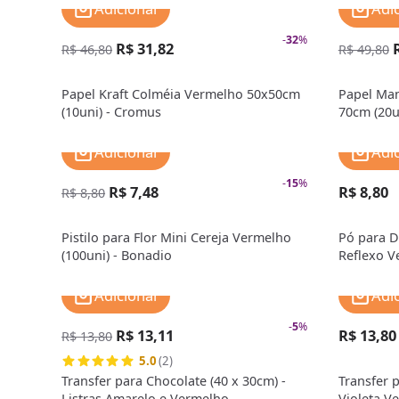
Adicionar
Adi
-
32
%
R$ 31,82
R$ 46,80
R$ 49,80
Papel Kraft Colméia Vermelho 50x50cm
Papel Man
(10uni) - Cromus
70cm (20u
Adicionar
Adi
-
15
%
R$ 7,48
R$ 8,80
R$ 8,80
Pistilo para Flor Mini Cereja Vermelho
Pó para D
(100uni) - Bonadio
Reflexo V
Adicionar
Adi
-
5
%
R$ 13,11
R$ 13,80
R$ 13,80
5.0
(2)
Transfer para Chocolate (40 x 30cm) -
Transfer p
Listras Amarelo e Vermelho
Violeta V