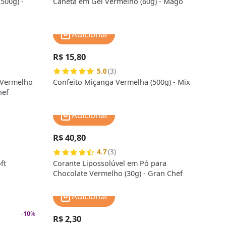
500g) -
Caneta em Gel Vermelho (60g) - Mago
Adicionar
R$ 15,80
5.0
(3)
 Vermelho
Confeito Miçanga Vermelha (500g) - Mix
hef
Adicionar
R$ 40,80
4.7
(3)
ft
Corante Lipossolúvel em Pó para
Chocolate Vermelho (30g) - Gran Chef
Adicionar
-
10
%
R$ 2,30