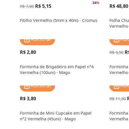
-
34
%
R$ 5,15
R$ 48,80
R$ 7,80
Fitilho Vermelho (5mm x 40m) - Cromus
Folha Chu
Vermelho
Adicionar
Adi
R$ 2,80
R
R$ 3,50
Forminha de Brigadeiro em Papel n°4
Forminha 
Vermelha (100uni) - Mago
Vermelho 
Adicionar
Adi
R$ 3,80
R$ 11,30
Forminha de Mini Cupcake em Papel
Forminha 
n°2 Vermelha (45uni) - Mago
Vermelha 