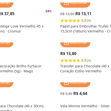
cionar
Adicionar
-
24
%
R$ 37,85
R$ 13,11
R$ 13,80
5.0
(4)
teiga Love Vermelho 45 x
Papel para Embrulhar Trufas 1
ni) - Cromus
15,5cm (100uni) Vermelho - C
cionar
Adicionar
R$ 13,80
5.0
(4)
ecoração Brilho Furtacor
Transfer para Chocolate (40 x 
ermelho (5g) - Mago
Coração Estilo Vermelho
cionar
Adicionar
R$ 4,64
R$ 5,80
ara Chocolate (40 x 30cm) -
Vela Minnie Vermelho - Silver
ermelha