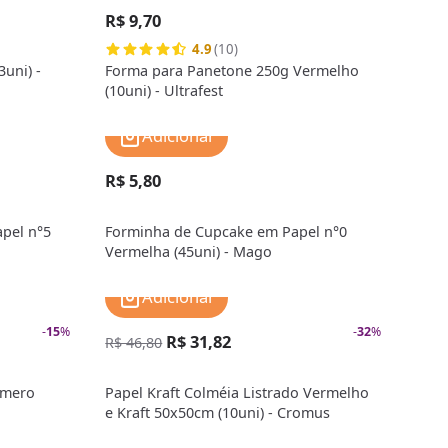
R$ 9,70
4.9
(10)
uni) -
Forma para Panetone 250g Vermelho
(10uni) - Ultrafest
Adicionar
R$ 5,80
pel n°5
Forminha de Cupcake em Papel n°0
Vermelha (45uni) - Mago
Adicionar
-
15
%
-
32
%
R$ 31,82
R$ 46,80
omero
Papel Kraft Colméia Listrado Vermelho
e Kraft 50x50cm (10uni) - Cromus