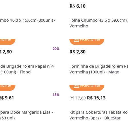
R$ 6,10
mbo 16,0 x 15,6cm (300uni) -
Folha Chumbo 43,5 x 59,0cm (3
Vermelho
cionar
Adicionar
-
20
%
$ 2,80
R$ 2,80
de Brigadeiro em Papel n°4
Forminha de Brigadeiro em Pa
(100uni) - Flopel
Vermelha (100uni) - Mago
cionar
Adicionar
-
15
%
R$ 9,61
R$ 15,13
R$ 17,80
para Doce Margarida Lisa -
Kit para Coberturas Tábata R
(50 uni)
Vermelho (3pcs) - BlueStar