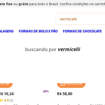
ete fixo
ou
grátis
para todo o Brasil. Confira
condições
no carrin
ALAGENS
FORMAS DE BOLO E PÃO
FORMAS DE CHOCOLATE
buscando por
vermicelli
cionar
Adicionar
-
20
%
R$ 10,24
R$ 58,80
4.5
(2)