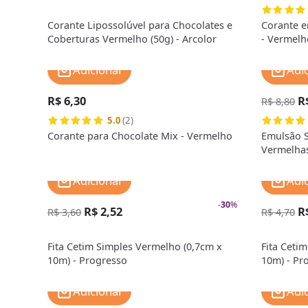
Corante Lipossolúvel para Chocolates e
Corante e
Coberturas Vermelho (50g) - Arcolor
- Vermelh
Adicionar
Adi
R$ 6,30
R
R$ 8,80
5.0
(2)
Corante para Chocolate Mix - Vermelho
Emulsão S
Vermelhas
Adicionar
Adi
-
30
%
R$ 2,52
R
R$ 3,60
R$ 4,70
Fita Cetim Simples Vermelho (0,7cm x
Fita Ceti
10m) - Progresso
10m) - Pr
Adicionar
Adi