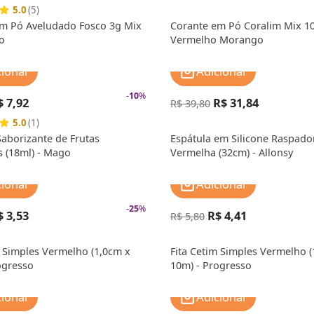
5.0
(5)
m Pó Aveludado Fosco 3g Mix
Corante em Pó Coralim Mix 10
o
Vermelho Morango
cionar
Adicionar
-
10
%
$ 7,92
R$ 31,84
R$ 39,80
5.0
(1)
aborizante de Frutas
Espátula em Silicone Raspado
 (18ml) - Mago
Vermelha (32cm) - Allonsy
cionar
Adicionar
-
25
%
$ 3,53
R$ 4,41
R$ 5,80
m Simples Vermelho (1,0cm x
Fita Cetim Simples Vermelho (
ogresso
10m) - Progresso
cionar
Adicionar