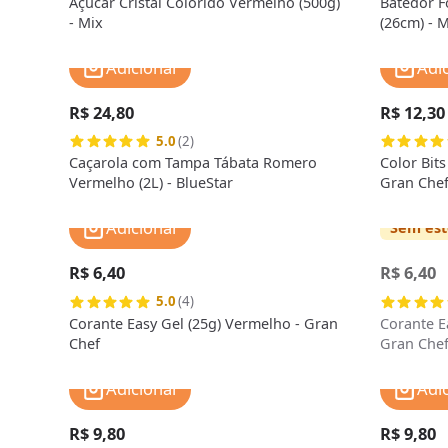
Açúcar Cristal Colorido Vermelho (500g)
Batedor F
- Mix
(26cm) - 
Adicionar
Adi
R$ 24,80
R$ 12,30
5.0
(2)
Caçarola com Tampa Tábata Romero
Color Bit
Vermelho (2L) - BlueStar
Gran Che
Adicionar
Sem es
R$ 6,40
R$ 6,40
5.0
(4)
Corante Easy Gel (25g) Vermelho - Gran
Corante E
Chef
Gran Che
Adicionar
Adi
R$ 9,80
R$ 9,80