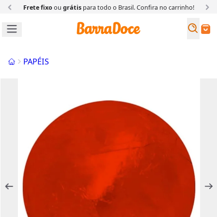
Frete fixo
ou
grátis
para todo o Brasil. Confira
no carrinho!
Busc
Buscar
Início
PAPÉIS