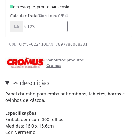
em estoque, pronto para envio
Calcular frete
Não sei meu CEP
COD
CRMS-022410
EAN
7897780068381
Ver outros produtos
Cromus
descrição
Papel chumbo para embalar bombons, tabletes, barras e
ovinhos de Páscoa.
Especificações
Embalagem com 300 folhas
Medidas: 16,0 x 15,6cm
Cor: Vermelho