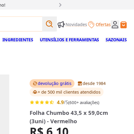
ho!
Buscar produtos
Novidades
Ofertas
Buscar
INGREDIENTES
UTENSÍLIOS E FERRAMENTAS
SAZONAIS
devolução grátis
desde 1984
+ de 500 mil clientes
atendidos
4.9
/5
(600+ avaliações)
Folha Chumbo 43,5 x 59,0cm
(3uni) - Vermelho
R$ 6,10