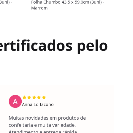
uni) -
Folha Chumbo 43,5 x 59,0cm (3uni) -
Folh
Marrom
Pink
rtificados pelo
Anna Lo Iacono
Muitas novidades em produtos de
confeitaria e muita variedade.
Atendimento e entrega rápida.