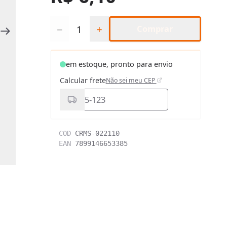
Quantidade
−
+
Comprar
em estoque, pronto para envio
Calcular frete
Não sei meu CEP
COD
CRMS-022110
EAN
7899146653385