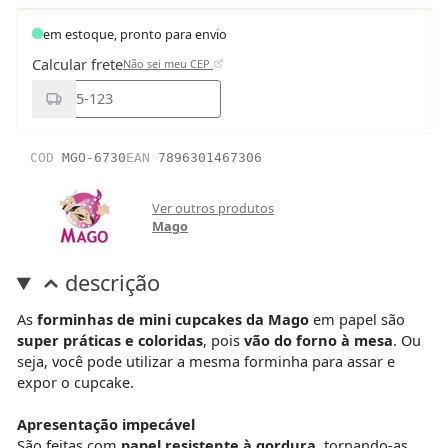
em estoque, pronto para envio
Calcular frete
Não sei meu CEP
COD
MGO-6730
EAN
7896301467306
Ver outros produtos
Mago
descrição
As
forminhas de mini cupcakes da Mago
em papel são
super práticas e coloridas
, pois
vão do forno à mesa
. Ou
seja, você pode utilizar a mesma forminha para assar e
expor o cupcake.
Apresentação impecável
São feitas com
papel resistente à gordura
, tornando-as