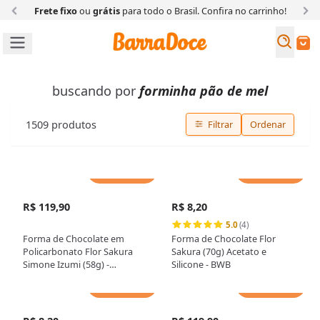
Frete fixo
ou
grátis
para todo o Brasil. Confira
no carrinho!
Busc
Buscar
buscando por
forminha pão de mel
1509
produtos
Filtrar
Ordenar
Adicionar
Adicionar
R$ 119,90
R$ 8,20
5.0
(4)
Forma de Chocolate em
Forma de Chocolate Flor
Policarbonato Flor Sakura
Sakura (70g) Acetato e
Simone Izumi (58g) -
Silicone - BWB
Gramado Injetados
Adicionar
Adicionar