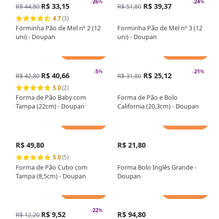
-
26
%
-
24
%
R$ 33,15
R$ 39,37
R$ 44,80
R$ 51,80
4.7
(3)
Forminha Pão de Mel nº 2 (12
Forminha Pão de Mel nº 3 (12
uni) - Doupan
uni) - Doupan
Adicionar
Adicionar
-
5
%
-
21
%
R$ 40,66
R$ 25,12
R$ 42,80
R$ 31,80
5.0
(2)
Forma de Pão Baby com
Forma de Pão e Bolo
Tampa (22cm) - Doupan
California (20,3cm) - Doupan
Adicionar
Adicionar
R$ 49,80
R$ 21,80
5.0
(5)
Forma de Pão Cubo com
Forma Bolo Inglês Grande -
Tampa (8,5cm) - Doupan
Doupan
Adicionar
Adicionar
-
22
%
R$ 9,52
R$ 94,80
R$ 12,20