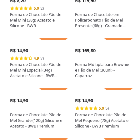
R$ 8,20
R$ 119,90
5.0
(2)
Forma de Chocolate Pão de
Forma de Chocolate em
Mel Mini (38g) Acetato e
Policarbonato Pão de Mel
Silicone - BWB
Presente (68g) - Gramado
Injetados
Adicionar
Adicionar
R$ 14,90
R$ 169,80
4.9
(7)
Forma de Chocolate Pão de
Forma Múltipla para Brownie
Mel Mini Especial (34g)
e Pão de Mel (36uni) -
Acetato e Silicone - BWB
Caparroz
Premium
Adicionar
Adicionar
R$ 14,90
R$ 14,90
5.0
(5)
Forma de Chocolate Pão de
Forma de Chocolate Pão de
Mel Grande (120g) Silicone e
Mel Pequeno (78g) Acetato e
Acetato - BWB Premium
Silicone - BWB Premium
Adicionar
Adicionar