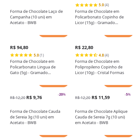
5.0
(4)
Forma de Chocolate Laço de
Forma de Chocolate em
Campanha (10 uni) em
Policarbonato Copinho de
Acetato - BWB
Licor (15g) - Gramado
Injetados
Adicionar
Adicionar
R$ 94,80
R$ 22,80
5.0
(1)
4.8
(4)
Forma de Chocolate em
Forma de Chocolate em
Policarbonato Lingua de
Polipropileno Copinho de
Gato (5g) - Gramado
Licor (10g) - Cristal Formas
Injetados
Adicionar
Adicionar
-
20
%
-
5
%
R$ 9,76
R$ 11,59
R$ 12,20
R$ 12,20
Forma de Chocolate Cauda
Forma de Chocolate Aplique
de Sereia 3g (10 uni) em
Cauda de Sereia 7g (10 uni)
Acetato - BWB
em Acetato - BWB
Adicionar
Adicionar