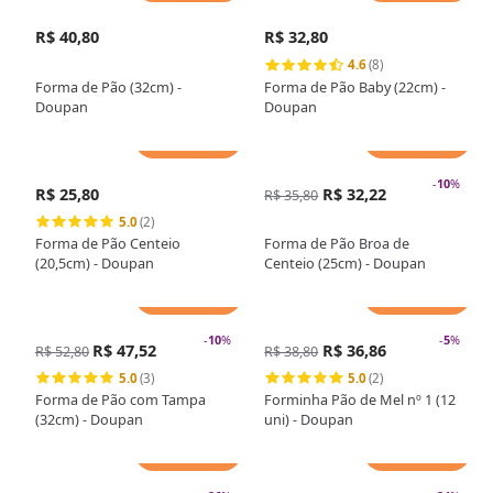
R$ 40,80
R$ 32,80
4.6
(8)
Forma de Pão (32cm) -
Forma de Pão Baby (22cm) -
Doupan
Doupan
Adicionar
Adicionar
-
10
%
R$ 25,80
R$ 32,22
R$ 35,80
5.0
(2)
Forma de Pão Centeio
Forma de Pão Broa de
(20,5cm) - Doupan
Centeio (25cm) - Doupan
Adicionar
Adicionar
-
10
%
-
5
%
R$ 47,52
R$ 36,86
R$ 52,80
R$ 38,80
5.0
(3)
5.0
(2)
Forma de Pão com Tampa
Forminha Pão de Mel nº 1 (12
(32cm) - Doupan
uni) - Doupan
Adicionar
Adicionar