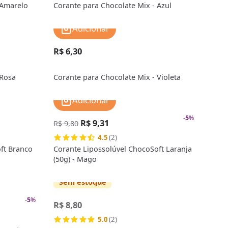
 Amarelo
Corante para Chocolate Mix - Azul
Adicionar
R$ 6,30
 Rosa
Corante para Chocolate Mix - Violeta
Adicionar
-
5
%
R$ 9,31
R$ 9,80
4.5
(2)
ft Branco
Corante Lipossolúvel ChocoSoft Laranja
(50g) - Mago
Sem estoque
-
5
%
R$ 8,80
5.0
(2)