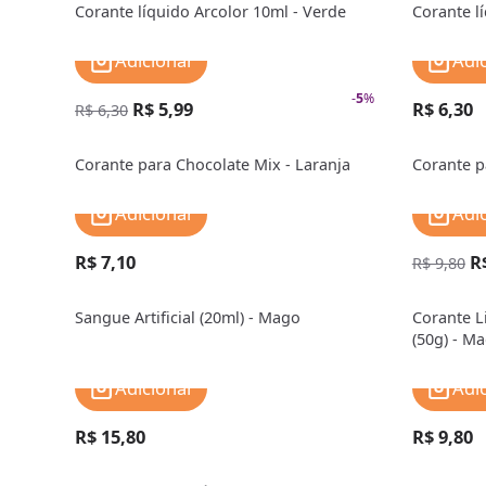
Corante líquido Arcolor 10ml - Verde
Corante lí
Adicionar
Adi
-
5
%
R$ 5,99
R$ 6,30
R$ 6,30
Corante para Chocolate Mix - Laranja
Corante p
Adicionar
Adi
R$ 7,10
R
R$ 9,80
Sangue Artificial (20ml) - Mago
Corante L
(50g) - M
Adicionar
Adi
R$ 15,80
R$ 9,80