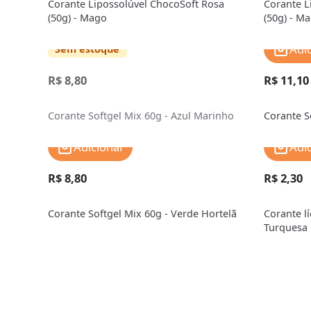
Corante Lipossolúvel ChocoSoft Rosa
Corante L
(50g) - Mago
(50g) - M
Adi
Sem estoque
R$ 8,80
R$ 11,10
Corante Softgel Mix 60g - Azul Marinho
Corante S
Adicionar
Adi
R$ 8,80
R$ 2,30
Corante Softgel Mix 60g - Verde Hortelã
Corante l
Turquesa