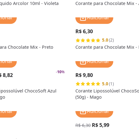
quido Arcolor 10ml - Violeta
Corante para Chocolate Mix -
cionar
Adicionar
R$ 6,30
5.0
(2)
ara Chocolate Mix - Preto
Corante para Chocolate Mix -
cionar
Adicionar
-
10
%
$ 8,82
R$ 9,80
5.0
(1)
ipossolúvel ChocoSoft Azul
Corante Lipossolúvel ChocoSo
ago
(50g) - Mago
cionar
Adicionar
R$ 5,99
R$ 6,30