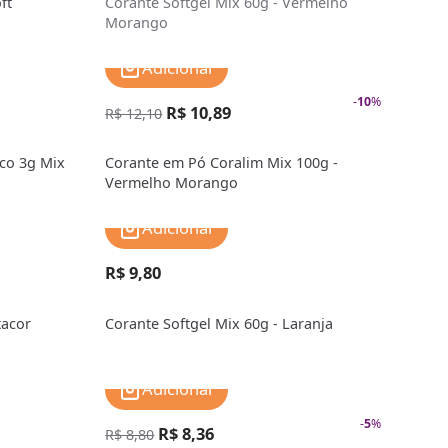
ft
Corante Softgel Mix 60g - Vermelho
Morango
Adicionar
-
10
%
R$ 10,89
R$ 12,10
co 3g Mix
Corante em Pó Coralim Mix 100g -
Vermelho Morango
Adicionar
R$ 9,80
tacor
Corante Softgel Mix 60g - Laranja
Adicionar
-
5
%
R$ 8,36
R$ 8,80