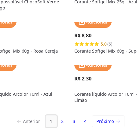
ipossolúvel ChocoSoft Verde
Corante Softgel Mix 25g - Azu
ago
cionar
Adicionar
R$ 8,80
5.0
(6)
oftgel Mix 60g - Rosa Cereja
Corante Softgel Mix 60g - Sup
cionar
Adicionar
R$ 2,30
íquido Arcolor 10ml - Azul
Corante líquido Arcolor 10ml 
Limão
Anterior
1
2
3
4
Próximo