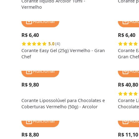
Corante líquido Arcolor 10ml -
Corante p
Vermelho
Adicionar
Adi
R$ 6,40
R$ 6,40
5.0
(4)
Corante Easy Gel (25g) Vermelho - Gran
Corante E
Chef
Gran Che
Adicionar
Adi
R$ 9,80
R$ 40,80
Corante Lipossolúvel para Chocolates e
Corante L
Coberturas Vermelho (50g) - Arcolor
Chocolate
Adicionar
Adi
R$ 8,80
R$ 11,10