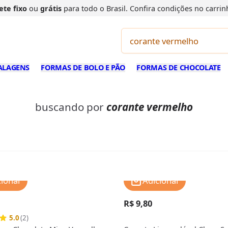
ete fixo
ou
grátis
para todo o Brasil. Confira
condições
no carrin
ALAGENS
FORMAS DE BOLO E PÃO
FORMAS DE CHOCOLATE
buscando por
corante vermelho
cionar
Adicionar
R$ 9,80
5.0
(2)