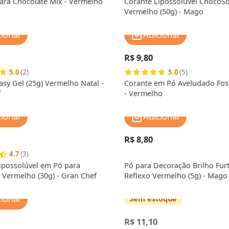
ara Chocolate Mix - Vermelho
Corante Lipossolúvel ChocoSo
Vermelho (50g) - Mago
cionar
Adicionar
R$ 9,80
5.0
(2)
5.0
(5)
asy Gel (25g) Vermelho Natal -
Corante em Pó Aveludado Fos
f
- Vermelho
cionar
Adicionar
R$ 8,80
4.7
(3)
ipossolúvel em Pó para
Pó para Decoração Brilho Fur
 Vermelho (30g) - Gran Chef
Reflexo Vermelho (5g) - Mago
cionar
Sem estoque
R$ 11,10