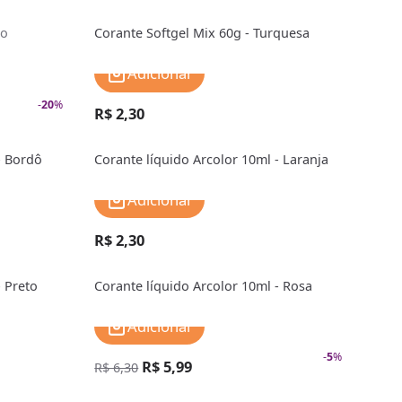
to
Corante Softgel Mix 60g - Turquesa
Adicionar
-
20
%
R$ 2,30
- Bordô
Corante líquido Arcolor 10ml - Laranja
Adicionar
R$ 2,30
- Preto
Corante líquido Arcolor 10ml - Rosa
Adicionar
-
5
%
R$ 5,99
R$ 6,30