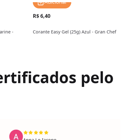
Adicionar
R$ 6,40
R$ 
arine -
Corante Easy Gel (25g) Azul - Gran Chef
Cora
Chef
rtificados pelo
Anna Lo Iacono