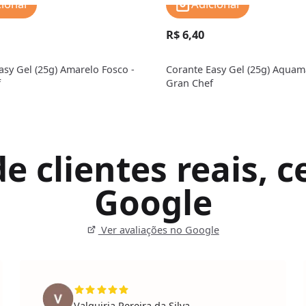
cionar
Adicionar
R$ 6,40
asy Gel (25g) Amarelo Fosco -
Corante Easy Gel (25g) Aquam
f
Gran Chef
 clientes reais, ce
Google
Ver avaliações no Google
Valquiria Pereira da Silva