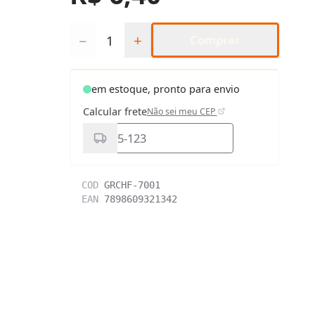
Quantidade
−
+
Comprar
em estoque, pronto para envio
Calcular frete
Não sei meu CEP
COD
GRCHF-7001
EAN
7898609321342