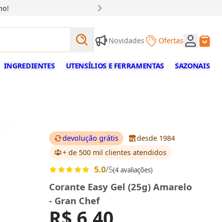
ho!
Buscar produtos
Novidades
Ofertas
Buscar
INGREDIENTES
UTENSÍLIOS E FERRAMENTAS
SAZONAIS
devolução grátis
desde 1984
+ de 500 mil clientes
atendidos
5.0
/5
(4 avaliações)
Corante Easy Gel (25g) Amarelo
- Gran Chef
R$ 6,40