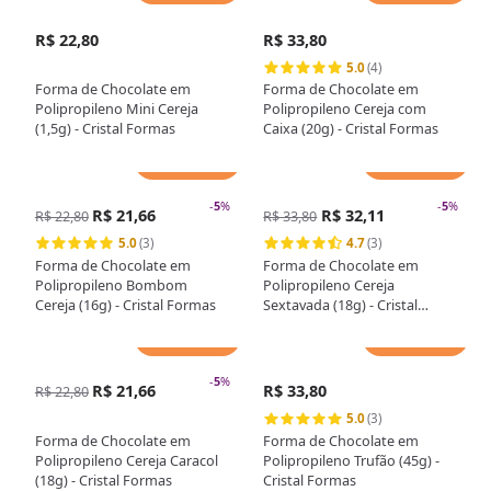
R$ 22,80
R$ 33,80
5.0
(4)
Forma de Chocolate em
Forma de Chocolate em
Polipropileno Mini Cereja
Polipropileno Cereja com
(1,5g) - Cristal Formas
Caixa (20g) - Cristal Formas
Adicionar
Adicionar
-
5
%
-
5
%
R$ 21,66
R$ 32,11
R$ 22,80
R$ 33,80
5.0
(3)
4.7
(3)
Forma de Chocolate em
Forma de Chocolate em
Polipropileno Bombom
Polipropileno Cereja
Cereja (16g) - Cristal Formas
Sextavada (18g) - Cristal
Formas
Adicionar
Adicionar
-
5
%
R$ 21,66
R$ 33,80
R$ 22,80
5.0
(3)
Forma de Chocolate em
Forma de Chocolate em
Polipropileno Cereja Caracol
Polipropileno Trufão (45g) -
(18g) - Cristal Formas
Cristal Formas