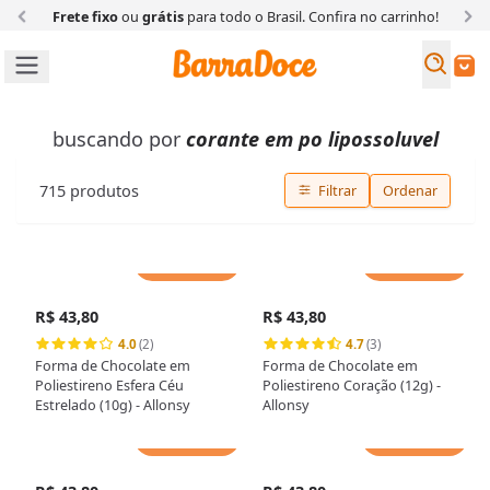
Frete fixo
ou
grátis
para todo o Brasil. Confira
no carrinho!
Busc
Buscar
buscando por
corante em po lipossoluvel
715
produtos
Filtrar
Ordenar
Adicionar
Adicionar
R$ 43,80
R$ 43,80
4.0
(2)
4.7
(3)
Forma de Chocolate em
Forma de Chocolate em
Poliestireno Esfera Céu
Poliestireno Coração (12g) -
Estrelado (10g) - Allonsy
Allonsy
Adicionar
Adicionar