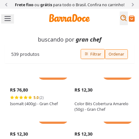
Frete fixo
ou
grátis
para todo o Brasil. Confira
no carrinho!
Busc
Buscar
buscando por
gran chef
539
produtos
Filtrar
Ordenar
Adicionar
Adicionar
R$ 76,80
R$ 12,30
5.0
(2)
Isomalt (400g) - Gran Chef
Color Bits Cobertura Amarelo
(50g) - Gran Chef
Adicionar
Adicionar
R$ 12,30
R$ 12,30