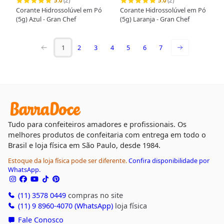
5.0
(2)
5.0
(2)
Corante Hidrossolúvel em Pó
Corante Hidrossolúvel em Pó
(5g) Azul - Gran Chef
(5g) Laranja - Gran Chef
1
2
3
4
5
6
7
Tudo para confeiteiros amadores e profissionais. Os
melhores produtos de confeitaria com entrega em todo o
Brasil e loja física em São Paulo, desde 1984.
Estoque da loja física pode ser diferente.
Confira disponibilidade por
WhatsApp.
(11) 3578 0449
compras no site
(11) 9 8960-4070 (WhatsApp)
loja física
Fale Conosco