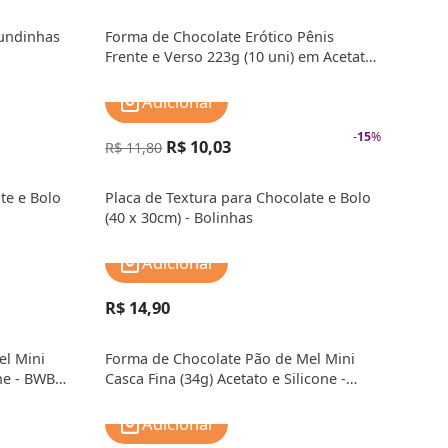
Bundinhas
Forma de Chocolate Erótico Pênis
Frente e Verso 223g (10 uni) em Acetato
- BWB
Adicionar
-
15
%
R$ 10,03
R$ 11,80
te e Bolo
Placa de Textura para Chocolate e Bolo
(40 x 30cm) - Bolinhas
Adicionar
R$ 14,90
el Mini
Forma de Chocolate Pão de Mel Mini
one - BWB
Casca Fina (34g) Acetato e Silicone -
BWB Premium
Adicionar