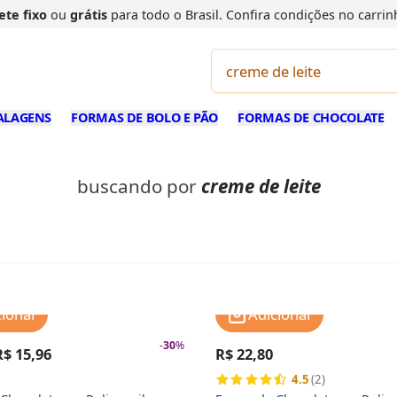
ete fixo
ou
grátis
para todo o Brasil. Confira
condições
no carrin
ALAGENS
FORMAS DE BOLO E PÃO
FORMAS DE CHOCOLATE
buscando por
creme de leite
cionar
Adicionar
-
30
%
R$ 15,96
R$ 22,80
4.5
(2)