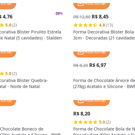
cionar
Adicionar
-
39
%
$ 4,76
R$ 8,45
R$ 12,80
5.0
(2)
4.8
(13)
rativa Blister Pirulito Estrela
Forma Decorativa Blister Bola
e Natal (5 cavidades) - Stalden
3cm - Decoradas (21 cavidades
Stalden
cionar
Adicionar
R$ 6,97
R$ 8,20
5.0
(2)
orativa Blister Quebra-
Forma de Chocolate Árvore de
tal - Noite de Natal
(278g) Acetato e Silicone - BW
cionar
Adicionar
R$ 8,20
5.0
(2)
Chocolate Boneco de
Forma de Chocolate Bola de N
(70g) Acetato e Silicone - BWB
Riscada 5cm (50g) Acetato e Si