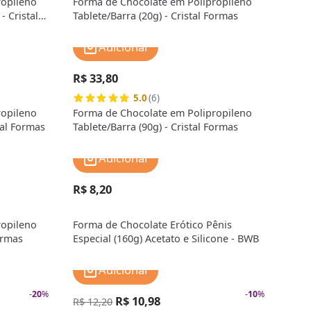
ropileno
Forma de Chocolate em Polipropileno
- Cristal
Tablete/Barra (20g) - Cristal Formas
Adicionar
R$ 33,80
5.0
(6)
ropileno
Forma de Chocolate em Polipropileno
tal Formas
Tablete/Barra (90g) - Cristal Formas
Adicionar
R$ 8,20
ropileno
Forma de Chocolate Erótico Pênis
ormas
Especial (160g) Acetato e Silicone - BWB
Adicionar
-
20
%
-
10
%
R$ 10,98
R$ 12,20