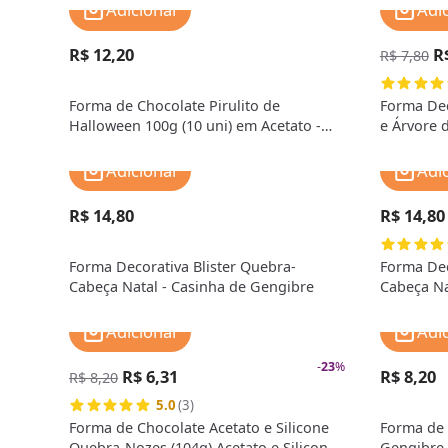
Adicionar
Adi
R$ 12,20
R
R$ 7,80
Forma de Chocolate Pirulito de
Forma Deco
Halloween 100g (10 uni) em Acetato -
e Árvore d
BWB
Adicionar
Adi
R$ 14,80
R$ 14,80
Forma Decorativa Blister Quebra-
Forma Dec
Cabeça Natal - Casinha de Gengibre
Cabeça Na
Adicionar
Adi
-
23
%
R$ 6,31
R$ 8,20
R$ 8,20
5.0
(3)
Forma de Chocolate Acetato e Silicone
Forma de 
Quebra-Nozes (104g) Acetato e Silicone
Gengibre 