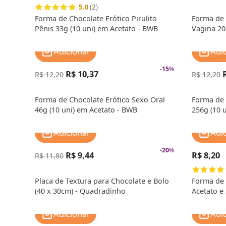
5.0
(2)
Forma de Chocolate Erótico Pirulito
Forma de 
Pênis 33g (10 uni) em Acetato - BWB
Vagina 20
Adicionar
Adi
-
15
%
R$ 10,37
R$ 12,20
R$ 12,20
Forma de Chocolate Erótico Sexo Oral
Forma de 
46g (10 uni) em Acetato - BWB
256g (10 
Adicionar
Adi
-
20
%
R$ 9,44
R$ 8,20
R$ 11,80
Placa de Textura para Chocolate e Bolo
Forma de 
(40 x 30cm) - Quadradinho
Acetato e
Adicionar
Adi