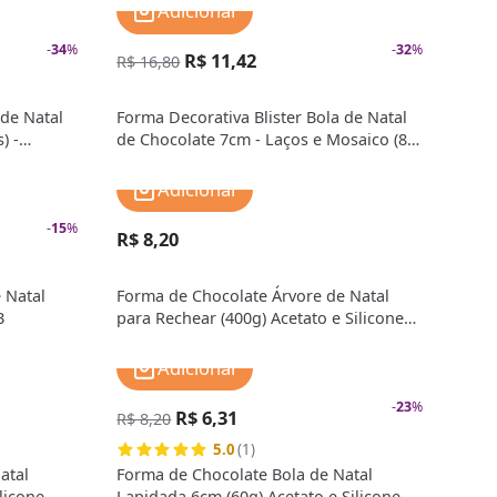
Adicionar
-
34
%
-
32
%
R$ 11,42
R$ 16,80
 de Natal
Forma Decorativa Blister Bola de Natal
) -
de Chocolate 7cm - Laços e Mosaico (8
cav) - Stalden
Adicionar
-
15
%
R$ 8,20
 Natal
Forma de Chocolate Árvore de Natal
B
para Rechear (400g) Acetato e Silicone -
BWB
Adicionar
-
23
%
R$ 6,31
R$ 8,20
5.0
(1)
atal
Forma de Chocolate Bola de Natal
licone -
Lapidada 6cm (60g) Acetato e Silicone -