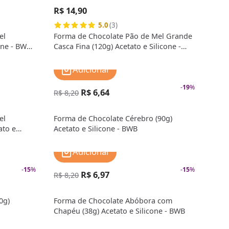
R$ 14,90
5.0
(3)
el
Forma de Chocolate Pão de Mel Grande
one - BWB
Casca Fina (120g) Acetato e Silicone -
BWB Premium
Adicionar
-
19
%
R$ 6,64
R$ 8,20
el
Forma de Chocolate Cérebro (90g)
ato e
Acetato e Silicone - BWB
Adicionar
-
15
%
-
15
%
R$ 6,97
R$ 8,20
0g)
Forma de Chocolate Abóbora com
Chapéu (38g) Acetato e Silicone - BWB