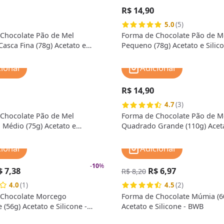
R$ 14,90
5.0
(5)
Chocolate Pão de Mel
Forma de Chocolate Pão de M
asca Fina (78g) Acetato e
Pequeno (78g) Acetato e Silic
- BWB Premium
Premium
cionar
Adicionar
R$ 14,90
4.7
(3)
Chocolate Pão de Mel
Forma de Chocolate Pão de M
Médio (75g) Acetato e
Quadrado Grande (110g) Acet
- BWB Premium
Silicone - BWB Premium
cionar
Adicionar
-
10
%
$ 7,38
R$ 6,97
R$ 8,20
4.0
(1)
4.5
(2)
 Chocolate Morcego
Forma de Chocolate Múmia (6
 (56g) Acetato e Silicone -
Acetato e Silicone - BWB