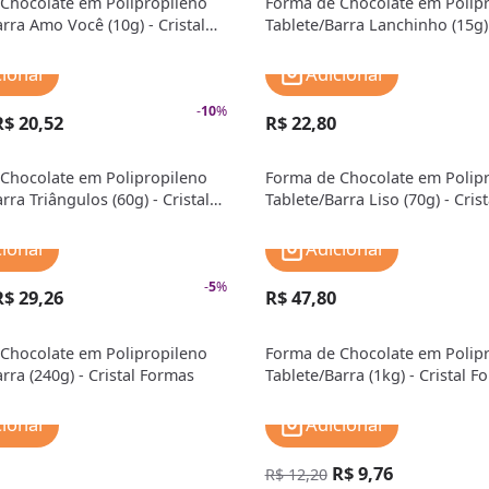
Chocolate em Polipropileno
Forma de Chocolate em Polip
rra Amo Você (10g) - Cristal
Tablete/Barra Lanchinho (15g) 
Formas
cionar
Adicionar
-
10
%
R$ 20,52
R$ 22,80
Chocolate em Polipropileno
Forma de Chocolate em Polip
rra Triângulos (60g) - Cristal
Tablete/Barra Liso (70g) - Cris
cionar
Adicionar
-
5
%
R$ 29,26
R$ 47,80
Chocolate em Polipropileno
Forma de Chocolate em Polip
rra (240g) - Cristal Formas
Tablete/Barra (1kg) - Cristal F
cionar
Adicionar
R$ 9,76
R$ 12,20