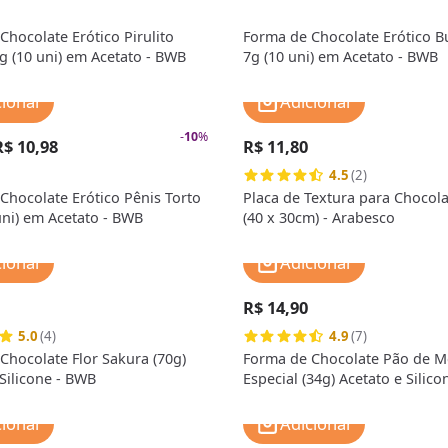
Chocolate Erótico Pirulito
Forma de Chocolate Erótico 
g (10 uni) em Acetato - BWB
7g (10 uni) em Acetato - BWB
cionar
Adicionar
-
10
%
R$ 10,98
R$ 11,80
4.5
(2)
Chocolate Erótico Pênis Torto
Placa de Textura para Chocola
uni) em Acetato - BWB
(40 x 30cm) - Arabesco
cionar
Adicionar
R$ 14,90
5.0
(4)
4.9
(7)
Chocolate Flor Sakura (70g)
Forma de Chocolate Pão de M
 Silicone - BWB
Especial (34g) Acetato e Silic
Premium
cionar
Adicionar