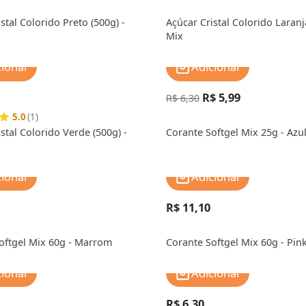
stal Colorido Preto (500g) -
Açúcar Cristal Colorido Laranja
Mix
cionar
Adicionar
R$ 5,99
R$ 6,30
5.0
(1)
stal Colorido Verde (500g) -
Corante Softgel Mix 25g - Azu
cionar
Adicionar
R$ 11,10
oftgel Mix 60g - Marrom
Corante Softgel Mix 60g - Pin
cionar
Adicionar
R$ 6,30