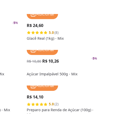
Adicionar
-
5
%
R$ 24,60
5.0
(8)
Glacê Real (1kg) - Mix
Adicionar
-
5
%
R$ 10,26
R$ 10,80
Mix
Açúcar Impalpável 500g - Mix
Adicionar
R$ 14,10
5.0
(2)
 - Mix
Preparo para Renda de Açúcar (100g) -