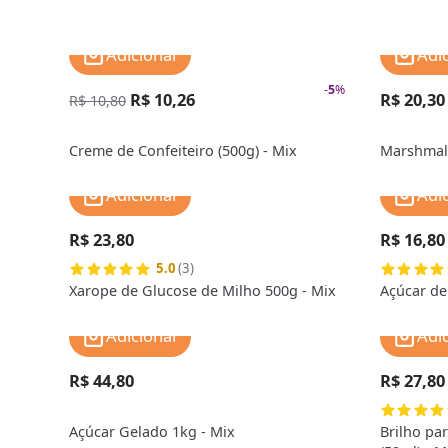
Adicionar
Adi
-
5
%
R$ 10,26
R$ 20,30
R$ 10,80
Creme de Confeiteiro (500g) - Mix
Marshmall
Adicionar
Adi
R$ 23,80
R$ 16,80
5.0
(3)
Xarope de Glucose de Milho 500g - Mix
Açúcar de
Adicionar
Adi
R$ 44,80
R$ 27,80
Açúcar Gelado 1kg - Mix
Brilho pa