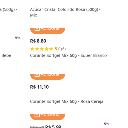
 (500g) -
Açúcar Cristal Colorido Rosa (500g) -
Mix
Adicionar
-
5
%
R$ 8,80
5.0
(6)
l Bebê
Corante Softgel Mix 60g - Super Branco
Adicionar
R$ 11,10
k
Corante Softgel Mix 60g - Rosa Cereja
Adicionar
-
5
%
R$ 5,99
R$ 6,30