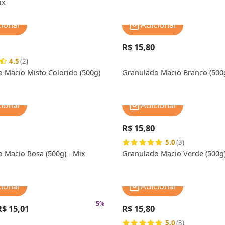
ix
cionar
Adicionar
R$ 15,80
4.5
(2)
 Macio Misto Colorido (500g)
Granulado Macio Branco (500g
cionar
Adicionar
R$ 15,80
5.0
(3)
 Macio Rosa (500g) - Mix
Granulado Macio Verde (500g)
cionar
Adicionar
-
5
%
R$ 15,01
R$ 15,80
5.0
(3)