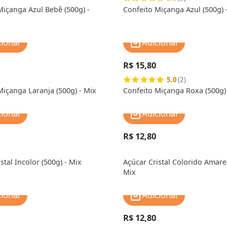
Miçanga Azul Bebê (500g) -
Confeito Miçanga Azul (500g) 
cionar
Adicionar
R$ 15,80
5.0
(2)
Miçanga Laranja (500g) - Mix
Confeito Miçanga Roxa (500g)
cionar
Adicionar
R$ 12,80
stal Incolor (500g) - Mix
Açúcar Cristal Colorido Amarel
Mix
cionar
Adicionar
R$ 12,80