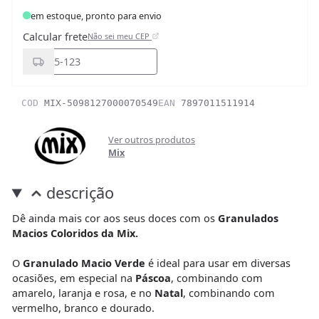
em estoque, pronto para envio
Calcular frete
Não sei meu CEP
COD
MIX-5098127000070549
EAN
7897011511914
Ver outros produtos
Mix
descrição
Dê ainda mais cor aos seus doces com os
Granulados
Macios Coloridos da Mix.
O
Granulado Macio Verde
é ideal para usar em diversas
ocasiões, em especial na
Páscoa
, combinando com
amarelo, laranja e rosa, e no
Natal
, combinando com
vermelho, branco e dourado.