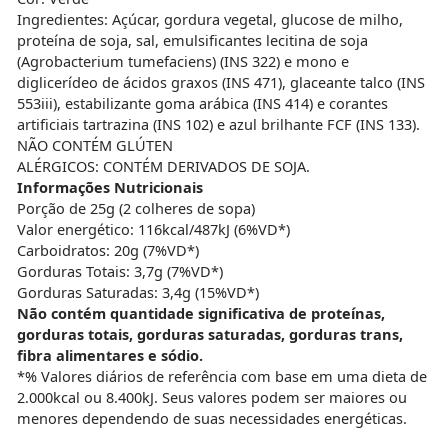
Ingredientes: Açúcar, gordura vegetal, glucose de milho,
proteína de soja, sal, emulsificantes lecitina de soja
(Agrobacterium tumefaciens) (INS 322) e mono e
diglicerídeo de ácidos graxos (INS 471), glaceante talco (INS
553iii), estabilizante goma arábica (INS 414) e corantes
artificiais tartrazina (INS 102) e azul brilhante FCF (INS 133).
NÃO CONTÉM GLÚTEN
ALÉRGICOS: CONTÉM DERIVADOS DE SOJA.
Informações Nutricionais
Porção de 25g (2 colheres de sopa)
Valor energético: 116kcal/487kJ (6%VD*)
Carboidratos: 20g (7%VD*)
Gorduras Totais: 3,7g (7%VD*)
Gorduras Saturadas: 3,4g (15%VD*)
Não contém quantidade significativa de proteínas,
gorduras totais, gorduras saturadas, gorduras trans,
fibra alimentares e sódio.
*% Valores diários de referência com base em uma dieta de
2.000kcal ou 8.400kJ. Seus valores podem ser maiores ou
menores dependendo de suas necessidades energéticas.