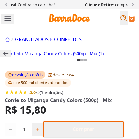
Frete fixo
ou
grátis
para todo o Brasil. Confira
no carrinho!
Busc
Buscar
Início
GRANULADOS E CONFEITOS
devolução grátis
desde 1984
+ de 500 mil clientes
atendidos
5.0
/5
(5 avaliações)
Confeito Miçanga Candy Colors (500g) - Mix
R$ 15,80
Quantidade
−
+
Comprar