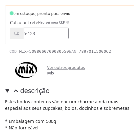
em estoque, pronto para envio
Calcular frete
Não sei meu CEP
COD
MIX-5098060700030550
EAN
7897011500062
Ver outros produtos
Mix
descrição
Estes lindos confeitos vão dar um charme ainda mais
especial aos seus cupcakes, bolos, docinhos e sobremesas!
* Embalagem com 500g
* Não forneável