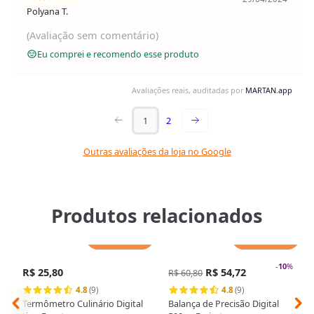
Polyana T.
(Avaliação sem comentário)
Eu comprei e recomendo esse produto
Avaliações reais, auditadas por
MARTAN.app
1
2
Outras avaliações da loja no Google
Produtos relacionados
Adicionar
Adicionar
-
10
%
R$ 25,80
R$ 54,72
R$ 60,80
4.8
(9)
4.8
(9)
Termômetro Culinário Digital
Balança de Precisão Digital