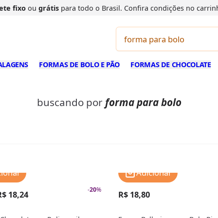
ete fixo
ou
grátis
para todo o Brasil. Confira
condições
no carrin
ALAGENS
FORMAS DE BOLO E PÃO
FORMAS DE CHOCOLATE
buscando por
forma para bolo
cionar
Adicionar
-
20
%
R$ 18,24
R$ 18,80