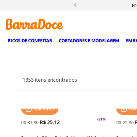
Fr
BICOS DE CONFEITAR
CORTADORES E MODELAGEM
EMB
1353
itens encontrados
Adicionar
Adi
-
21
%
R$ 25,12
R$ 31,80
R$ 22,80