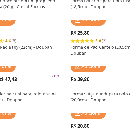
Chocolate em Polipropileno
Forma Ballerine para Bolo Pis
 (20g) - Cristal Formas
(18,5cm) - Doupan
cionar
Adicionar
R$ 25,80
4.6
(8)
5.0
(2)
Pão Baby (22cm) - Doupan
Forma de Pão Centeio (20,5cm)
Doupan
cionar
Adicionar
-
15
%
R$ 47,43
R$ 29,80
lerine Mini para Bolo Piscina
Forma Suíça Bundt para Bolo
ni - Doupan
(20,0cm) - Doupan
cionar
Adicionar
R$ 20,80