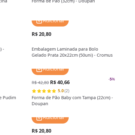
cina
Forma de Pão (32cm) - Doupan
Adicionar
R$ 20,80
 -
Embalagem Laminada para Bolo
Gelado Prata 20x22cm (50uni) - Cromus
Adicionar
-
5
%
R$ 40,66
R$ 42,80
5.0
(2)
 e Pudim
Forma de Pão Baby com Tampa (22cm) -
Doupan
Adicionar
R$ 20,80