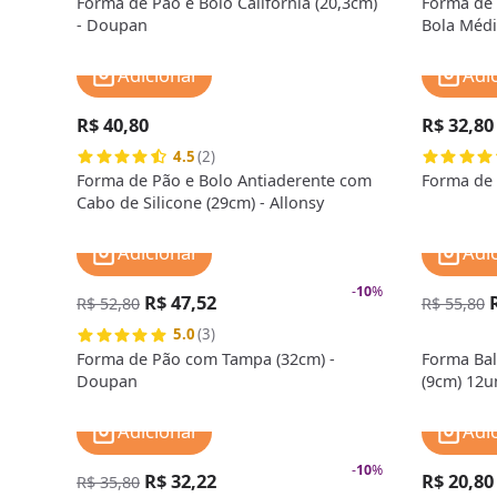
Forma de Pão e Bolo California (20,3cm)
Forma de 
- Doupan
Bola Média
Adicionar
Adi
R$ 40,80
R$ 32,80
4.5
(2)
Forma de Pão e Bolo Antiaderente com
Forma de 
Cabo de Silicone (29cm) - Allonsy
Adicionar
Adi
-
10
%
R$ 47,52
R$ 52,80
R$ 55,80
5.0
(3)
Forma de Pão com Tampa (32cm) -
Forma Bal
Doupan
(9cm) 12u
Adicionar
Adi
-
10
%
R$ 32,22
R$ 20,80
R$ 35,80