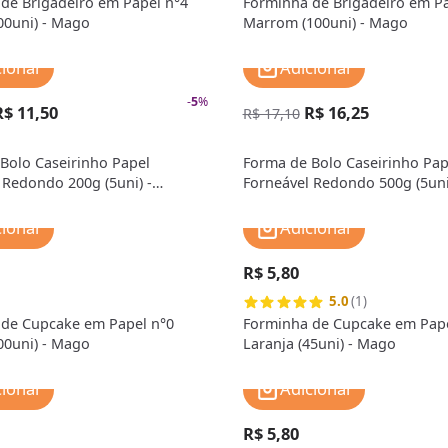
de Brigadeiro em Papel n°4
Forminha de Brigadeiro em Pa
00uni) - Mago
Marrom (100uni) - Mago
cionar
Adicionar
-
5
%
R$ 11,50
R$ 16,25
R$ 17,10
Bolo Caseirinho Papel
Forma de Bolo Caseirinho Pap
 Redondo 200g (5uni) -
Forneável Redondo 500g (5uni
MarcCart
cionar
Adicionar
R$ 5,80
5.0
(1)
de Cupcake em Papel n°0
Forminha de Cupcake em Pape
00uni) - Mago
Laranja (45uni) - Mago
cionar
Adicionar
R$ 5,80