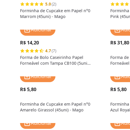
5.0
(2)
Forminha de Cupcake em Papel n°0
Forminha 
Marrom (45uni) - Mago
Pink (45u
Adicionar
Adi
R$ 14,20
R$ 31,80
4.7
(7)
Forma de Bolo Caseirinho Papel
Forma de 
Forneável com Tampa CB100 (5uni
Forneável
10cm) - MarcCart
17cm) - M
Adicionar
Adi
R$ 5,80
R$ 5,80
Forminha de Cupcake em Papel n°0
Forminha 
Amarelo Girassol (45uni) - Mago
Azul Roya
Adicionar
Adi