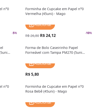
l n°0
Forminha de Cupcake em Papel n°0
Vermelha (45uni) - Mago
Adicionar
-
5
%
-
10
%
R$ 24,12
R$ 26,80
el
Forma de Bolo Caseirinho Papel
(5uni
Forneável com Tampa PM270 (5uni
27cm) - MarcCart
Adicionar
R$ 5,80
l n°0
Forminha de Cupcake em Papel n°0
Rosa Bebê (45uni) - Mago
Adicionar