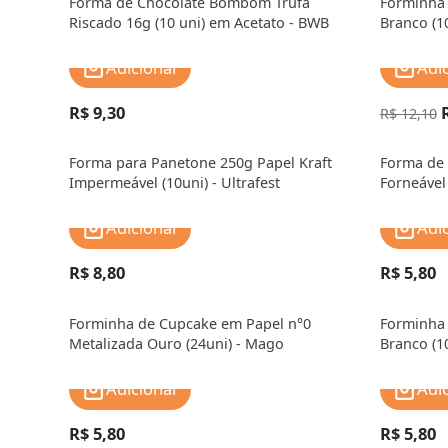
Forma de Chocolate Bombom Trufa
Forminha 
Riscado 16g (10 uni) em Acetato - BWB
Branco (1
Adicionar
Adi
R$ 9,30
R$ 12,10
Forma para Panetone 250g Papel Kraft
Forma de 
Impermeável (10uni) - Ultrafest
Forneável
MarcCart
Adicionar
Adi
R$ 8,80
R$ 5,80
Forminha de Cupcake em Papel n°0
Forminha 
Metalizada Ouro (24uni) - Mago
Branco (1
Adicionar
Adi
R$ 5,80
R$ 5,80