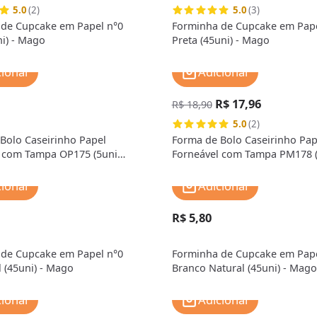
5.0
(2)
5.0
(3)
de Cupcake em Papel n°0
Forminha de Cupcake em Pape
ni) - Mago
Preta (45uni) - Mago
cionar
Adicionar
R$ 17,96
R$ 18,90
5.0
(2)
Bolo Caseirinho Papel
Forma de Bolo Caseirinho Pap
 com Tampa OP175 (5uni
Forneável com Tampa PM178 
arcCart
21,5cm) - MarcCart
cionar
Adicionar
R$ 5,80
de Cupcake em Papel n°0
Forminha de Cupcake em Pape
l (45uni) - Mago
Branco Natural (45uni) - Mago
cionar
Adicionar