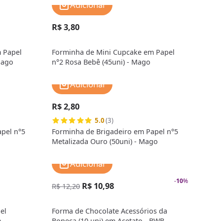
Adicionar
R$ 3,80
 Papel
Forminha de Mini Cupcake em Papel
Mago
n°2 Rosa Bebê (45uni) - Mago
Adicionar
R$ 2,80
5.0
(3)
pel n°5
Forminha de Brigadeiro em Papel n°5
Metalizada Ouro (50uni) - Mago
Adicionar
-
10
%
R$ 10,98
R$ 12,20
el
Forma de Chocolate Acessórios da
m
Boneca (10 uni) em Acetato - BWB