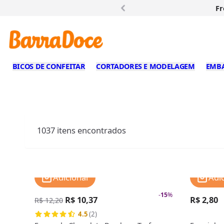
Fr
BICOS DE CONFEITAR
CORTADORES E MODELAGEM
EMB
1037
itens encontrados
Adicionar
Adi
-
15
%
R$ 10,37
R$ 2,80
R$ 12,20
4.5
(2)