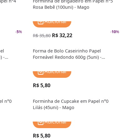
pel n°4
Forminha de Brigadeiro em Papel n°5
Rosa Bebê (100uni) - Mago
Adicionar
-
5
%
-
10
%
R$ 32,22
R$ 35,80
el
Forma de Bolo Caseirinho Papel
) -
Forneável Redondo 600g (5uni) -
MarcCart
Adicionar
R$ 5,80
l n°0
Forminha de Cupcake em Papel n°0
Lilás (45uni) - Mago
Adicionar
R$ 5,80