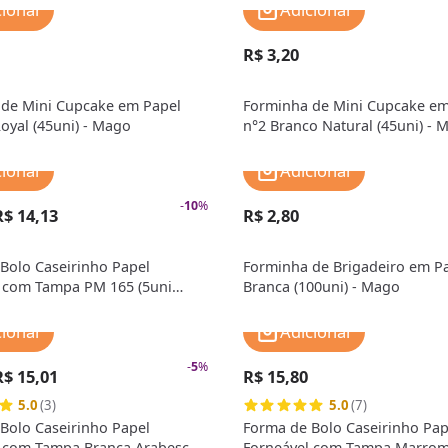
cionar
Adicionar
R$ 3,20
de Mini Cupcake em Papel
Forminha de Mini Cupcake em
Royal (45uni) - Mago
n°2 Branco Natural (45uni) - 
cionar
Adicionar
-
10
%
R$ 14,13
R$ 2,80
Bolo Caseirinho Papel
Forminha de Brigadeiro em Pa
 com Tampa PM 165 (5uni
Branca (100uni) - Mago
 MarcCart
cionar
Adicionar
-
5
%
R$ 15,01
R$ 15,80
5.0
(3)
5.0
(7)
Bolo Caseirinho Papel
Forma de Bolo Caseirinho Pap
l com Tampa Branca Arabesco
Forneável com Tampa Marro