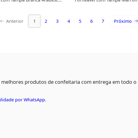
00g (5uni) - MarcCart
Arabesco Dourado 400g (5uni)
MarcCart
Anterior
1
2
3
4
5
6
7
Próximo
s melhores produtos de confeitaria com entrega em todo o
ilidade por WhatsApp.