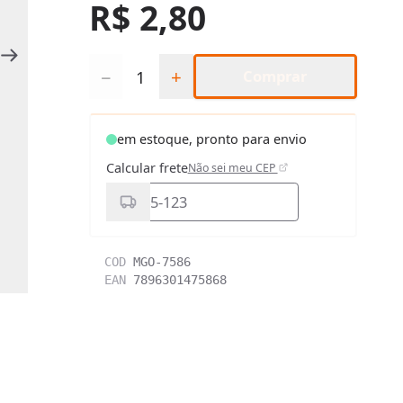
R$ 2,80
Quantidade
−
+
Comprar
em estoque, pronto para envio
Calcular frete
Não sei meu CEP
COD
MGO-7586
EAN
7896301475868