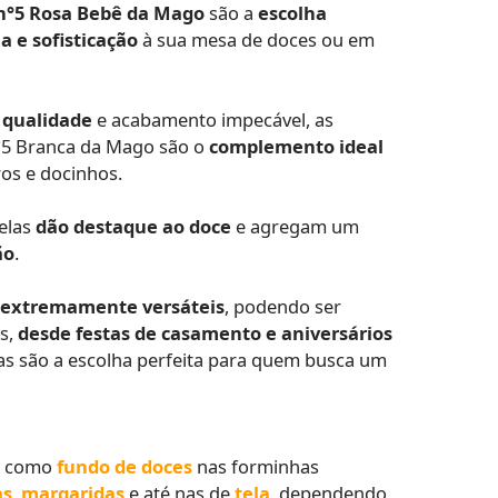
 n°5 Rosa Bebê da Mago
são a
escolha
a e sofisticação
à sua mesa de doces ou em
a qualidade
e acabamento impecável, as
°5 Branca da Mago são o
complemento ideal
ros e docinhos.
 elas
dão destaque ao doce
e agregam um
ão
.
o
extremamente versáteis
, podendo ser
s,
desde festas de casamento e aniversários
las são a escolha perfeita para quem busca um
m como
fundo de doces
nas forminhas
as
,
margaridas
e até nas de
tela
, dependendo