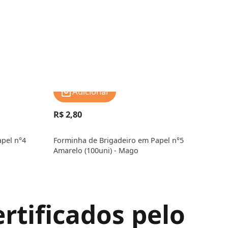
Adicionar
R$ 2,80
R$ 
pel n°4
Forminha de Brigadeiro em Papel n°5
Form
Amarelo (100uni) - Mago
Bran
rtificados pelo