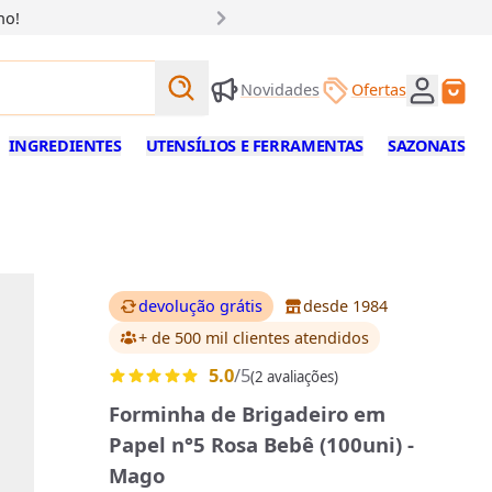
ho!
Buscar produtos
Novidades
Ofertas
Buscar
INGREDIENTES
UTENSÍLIOS E FERRAMENTAS
SAZONAIS
devolução grátis
desde 1984
+ de 500 mil clientes
atendidos
5.0
/5
(2 avaliações)
Forminha de Brigadeiro em
Papel n°5 Rosa Bebê (100uni) -
Mago