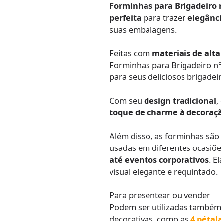
Forminhas para Brigadeiro
perfeita
para trazer
elegânci
suas embalagens.
Feitas com
materiais de alt
Forminhas para Brigadeiro n
para seus deliciosos brigadei
Com seu
design tradicional
,
toque de charme à decoraç
Além disso, as forminhas sã
usadas em diferentes ocasiõe
até eventos corporativos
. E
visual elegante e requintado.
Para presentear ou vender
Podem ser utilizadas també
decorativas, como as
4 pétal