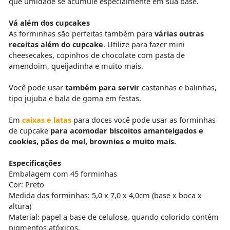
que umidade se acumule especialmente em sua base.
Vá além dos cupcakes
As forminhas são perfeitas também para
várias outras
receitas além do cupcake
. Utilize para fazer mini
cheesecakes, copinhos de chocolate com pasta de
amendoim, queijadinha e muito mais.
Você pode usar
também para servir
castanhas e balinhas,
tipo jujuba e bala de goma em festas.
Em
caixas e latas
para doces você pode usar as forminhas
de cupcake
para acomodar biscoitos amanteigados e
cookies, pães de mel, brownies e muito mais.
Especificações
Embalagem com 45 forminhas
Cor: Preto
Medida das forminhas: 5,0 x 7,0 x 4,0cm (base x boca x
altura)
Material: papel a base de celulose, quando colorido contém
pigmentos atóxicos.