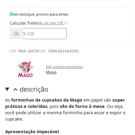
em estoque, pronto para envio
Calcular frete
Não sei meu CEP
COD
MGO-6959
EAN
7896301469591
Ver outros produtos
Mago
descrição
As
forminhas de cupcakes da Mago
em papel são
super
práticas e coloridas
, pois
vão do forno à mesa
. Ou seja,
você pode utilizar a mesma forminha para assar e expor o
cupcake.
Apresentação impecável