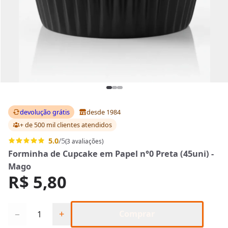
devolução grátis
desde 1984
+ de 500 mil clientes
atendidos
5.0
/5
(3 avaliações)
Forminha de Cupcake em Papel n°0 Preta (45uni) -
Mago
R$ 5,80
Quantidade
−
+
Comprar