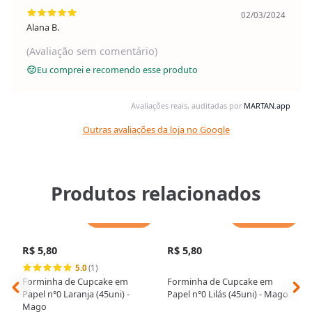
02/03/2024
Alana B.
(Avaliação sem comentário)
Eu comprei e recomendo esse produto
Avaliações reais, auditadas por
MARTAN.app
Outras avaliações da loja no Google
Produtos relacionados
Adicionar
Adicionar
R$ 5,80
R$ 5,80
5.0
(1)
Forminha de Cupcake em
Forminha de Cupcake em
Papel n°0 Laranja (45uni) -
Papel n°0 Lilás (45uni) - Mago
Mago