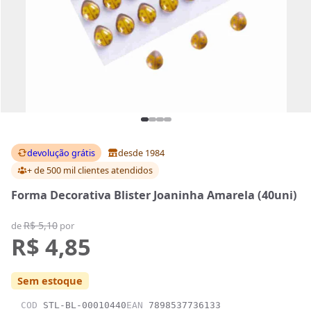
devolução grátis
desde 1984
+ de 500 mil clientes
atendidos
Forma Decorativa Blister Joaninha Amarela (40uni)
R$ 5,10
de
por
R$ 4,85
Sem estoque
COD
STL-BL-00010440
EAN
7898537736133