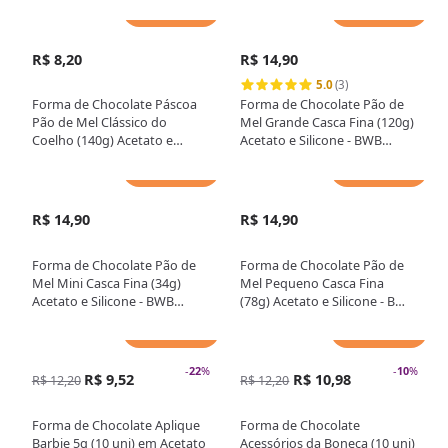
Adicionar
Adicionar
R$ 8,20
R$ 14,90
5.0
(3)
Forma de Chocolate Páscoa
Forma de Chocolate Pão de
Pão de Mel Clássico do
Mel Grande Casca Fina (120g)
Coelho (140g) Acetato e
Acetato e Silicone - BWB
Silicone - BWB
Premium
Adicionar
Adicionar
R$ 14,90
R$ 14,90
Forma de Chocolate Pão de
Forma de Chocolate Pão de
Mel Mini Casca Fina (34g)
Mel Pequeno Casca Fina
Acetato e Silicone - BWB
(78g) Acetato e Silicone - BWB
Premium
Premium
Adicionar
Adicionar
-
22
%
-
10
%
R$ 9,52
R$ 10,98
R$ 12,20
R$ 12,20
Forma de Chocolate Aplique
Forma de Chocolate
Barbie 5g (10 uni) em Acetato
Acessórios da Boneca (10 uni)