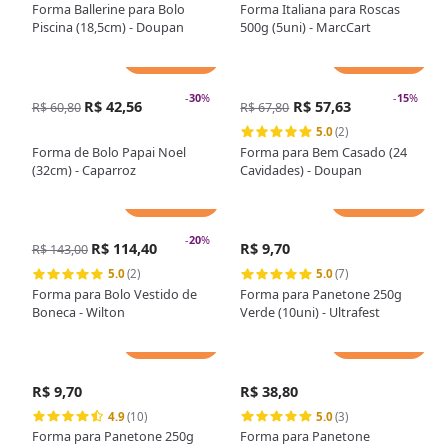
Forma Ballerine para Bolo
Forma Italiana para Roscas
Piscina (18,5cm) - Doupan
500g (5uni) - MarcCart
Adicionar
Adicionar
-
30
%
-
15
%
R$ 42,56
R$ 57,63
R$ 60,80
R$ 67,80
5.0
(2)
Forma de Bolo Papai Noel
Forma para Bem Casado (24
(32cm) - Caparroz
Cavidades) - Doupan
Adicionar
Adicionar
-
20
%
R$ 114,40
R$ 9,70
R$ 143,00
5.0
(2)
5.0
(7)
Forma para Bolo Vestido de
Forma para Panetone 250g
Boneca - Wilton
Verde (10uni) - Ultrafest
Adicionar
Adicionar
R$ 9,70
R$ 38,80
4.9
(10)
5.0
(3)
Forma para Panetone 250g
Forma para Panetone