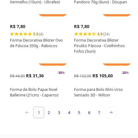
Vermelho (10uni) - Ultrafest
Pandoro 70g (6uni) - Doupan
Adicionar
Adicionar
R$ 7,80
R$ 7,80
5.0
(4)
4.9
(24)
Forma Decorativa Blister Ovo
Forma Decorativa Blister
de Páscoa 350g - Rabiscos
Pirulito Páscoa - Coelhinhos
Fofos (5uni)
Adicionar
Adicionar
-
30
%
-
20
%
R$ 31,36
R$ 105,60
R$ 44,80
R$ 132,00
Forma de Bolo Papai Noel
Forma para Bolo Mini Urso
Ballerine (21cm) - Caparroz
Sentado 3D - Wilton
1
2
3
4
5
6
7