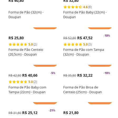
R$ 40,80
R$ 32,80
4.6
(8)
Forma de Pão (32cm) -
Forma de Pão Baby (22cm) -
Doupan
Doupan
Adicionar
Adicionar
-
10
%
R$ 25,80
R$ 47,52
R$ 52,80
5.0
(2)
5.0
(3)
Forma de Pão Centeio
Forma de Pão com Tampa
(20,5cm) - Doupan
(32cm) - Doupan
Adicionar
Adicionar
-
5
%
-
10
%
R$ 40,66
R$ 32,22
R$ 42,80
R$ 35,80
5.0
(2)
Forma de Pão Baby com
Forma de Pão Broa de
Tampa (22cm) - Doupan
Centeio (25cm) - Doupan
Adicionar
Adicionar
-
21
%
R$ 25,12
R$ 21,80
R$ 31,80