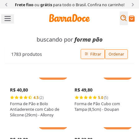
Frete fixo
ou
grátis
para todo o Brasil. Confira
no carrinho!
Busc
Buscar
buscando por
forma pão
1783
produtos
Filtrar
Ordenar
Adicionar
Adicionar
R$ 40,80
R$ 49,80
4.5
(2)
5.0
(5)
Forma de Pão e Bolo
Forma de Pão Cubo com
Antiaderente com Cabo de
Tampa (8,5cm) - Doupan
Silicone (29cm) - Allonsy
Adicionar
Adicionar