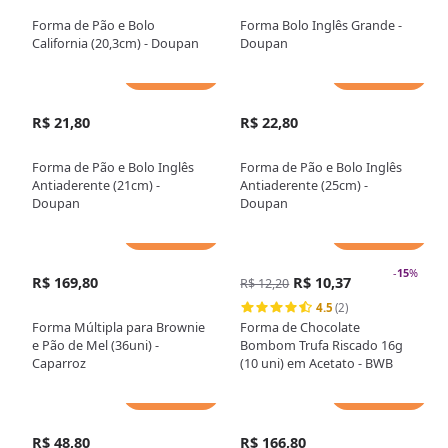
Forma de Pão e Bolo
Forma Bolo Inglês Grande -
California (20,3cm) - Doupan
Doupan
Adicionar
Adicionar
R$ 21,80
R$ 22,80
Forma de Pão e Bolo Inglês
Forma de Pão e Bolo Inglês
Antiaderente (21cm) -
Antiaderente (25cm) -
Doupan
Doupan
Adicionar
Adicionar
-
15
%
R$ 169,80
R$ 10,37
R$ 12,20
4.5
(2)
Forma Múltipla para Brownie
Forma de Chocolate
e Pão de Mel (36uni) -
Bombom Trufa Riscado 16g
Caparroz
(10 uni) em Acetato - BWB
Adicionar
Adicionar
R$ 48,80
R$ 166,80