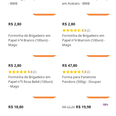
- BWB
em Acetato - BWB
Adicionar
Adicionar
R$ 2,80
R$ 2,80
4.5
(2)
Forminha de Brigadeiro em
Forminha de Brigadeiro em
Papel n°4 Branco (100uni) -
Papel n°4 Marrom (100uni) -
Mago
Mago
Adicionar
Adicionar
R$ 2,80
R$ 47,80
5.0
(2)
5.0
(2)
Forminha de Brigadeiro em
Forma para Panetone
Papel n°5 Rosa Bebê (100uni)
Pandoro (500g) - Doupan
- Mago
Adicionar
Adicionar
-
10
%
R$ 18,80
R$ 19,98
R$ 22,20