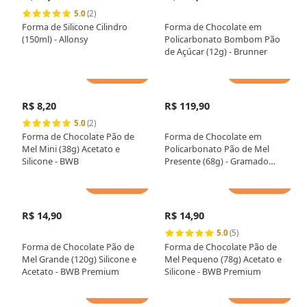
5.0
(2)
Forma de Silicone Cilindro
Forma de Chocolate em
(150ml) - Allonsy
Policarbonato Bombom Pão
de Açúcar (12g) - Brunner
Adicionar
Adicionar
R$ 8,20
R$ 119,90
5.0
(2)
Forma de Chocolate Pão de
Forma de Chocolate em
Mel Mini (38g) Acetato e
Policarbonato Pão de Mel
Silicone - BWB
Presente (68g) - Gramado
Injetados
Adicionar
Adicionar
R$ 14,90
R$ 14,90
5.0
(5)
Forma de Chocolate Pão de
Forma de Chocolate Pão de
Mel Grande (120g) Silicone e
Mel Pequeno (78g) Acetato e
Acetato - BWB Premium
Silicone - BWB Premium
Adicionar
Adicionar