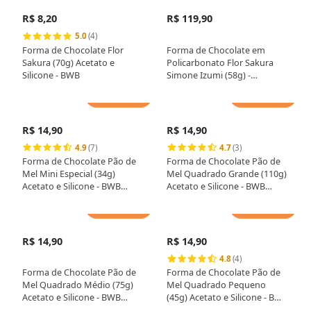
R$ 8,20
R$ 119,90
5.0
(4)
Forma de Chocolate Flor
Forma de Chocolate em
Sakura (70g) Acetato e
Policarbonato Flor Sakura
Silicone - BWB
Simone Izumi (58g) -
Gramado Injetados
Adicionar
Adicionar
R$ 14,90
R$ 14,90
4.9
(7)
4.7
(3)
Forma de Chocolate Pão de
Forma de Chocolate Pão de
Mel Mini Especial (34g)
Mel Quadrado Grande (110g)
Acetato e Silicone - BWB
Acetato e Silicone - BWB
Premium
Premium
Adicionar
Adicionar
R$ 14,90
R$ 14,90
4.8
(4)
Forma de Chocolate Pão de
Forma de Chocolate Pão de
Mel Quadrado Médio (75g)
Mel Quadrado Pequeno
Acetato e Silicone - BWB
(45g) Acetato e Silicone - BWB
Premium
Premium