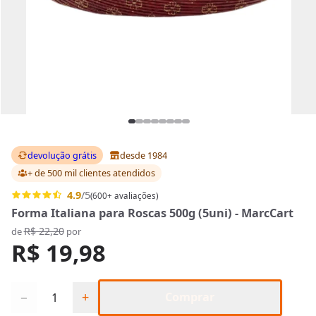
devolução grátis
desde 1984
+ de 500 mil clientes
atendidos
4.9
/5
(600+ avaliações)
Forma Italiana para Roscas 500g (5uni) - MarcCart
R$ 22,20
de
por
R$ 19,98
Quantidade
−
+
Comprar