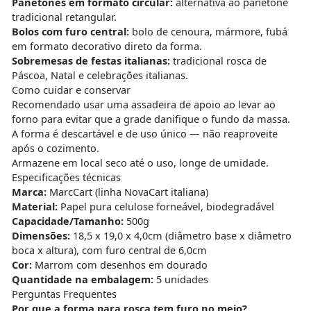
Panetones em formato circular:
alternativa ao panetone
tradicional retangular.
Bolos com furo central:
bolo de cenoura, mármore, fubá
em formato decorativo direto da forma.
Sobremesas de festas italianas:
tradicional rosca de
Páscoa, Natal e celebrações italianas.
Como cuidar e conservar
Recomendado usar uma assadeira de apoio ao levar ao
forno para evitar que a grade danifique o fundo da massa.
A forma é descartável e de uso único — não reaproveite
após o cozimento.
Armazene em local seco até o uso, longe de umidade.
Especificações técnicas
Marca:
MarcCart (linha NovaCart italiana)
Material:
Papel pura celulose forneável, biodegradável
Capacidade/Tamanho:
500g
Dimensões:
18,5 x 19,0 x 4,0cm (diâmetro base x diâmetro
boca x altura), com furo central de 6,0cm
Cor:
Marrom com desenhos em dourado
Quantidade na embalagem:
5 unidades
Perguntas Frequentes
Por que a forma para rosca tem furo no meio?