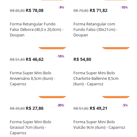
-
9
%
-
10
%
R$ 78,08
R$ 71,82
R$ 85,80
R$ 79,80
Forma Retangular Fundo
Forma Retangular com
Falso Débora (40,0 x 20,0cm) -
Fundo Falso (30x21cm) -
Doupan
Doupan
Adicionar
Adicionar
-
10
%
R$ 46,62
R$ 54,80
R$ 51,80
Forma Super Mini Bolo
Forma Super Mini Bolo
Aniversário 8,5cm (6uni) -
Charlotte Ballerine 8,5cm
Caparroz
(6uni) - Caparroz
Adicionar
Adicionar
-
30
%
-
5
%
R$ 27,86
R$ 49,21
R$ 39,80
R$ 51,80
Forma Super Mini Bolo
Forma Super Mini Bolo
Girassol 7cm (6uni) -
Vulcão 9cm (6uni) - Caparroz
Caparroz