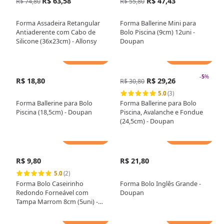
R$ 63,58
R$ 47,43
R$ 74,80
R$ 55,80
Forma Assadeira Retangular
Forma Ballerine Mini para
Antiaderente com Cabo de
Bolo Piscina (9cm) 12uni -
Silicone (36x23cm) - Allonsy
Doupan
Adicionar
Adicionar
-
5
%
R$ 18,80
R$ 29,26
R$ 30,80
5.0
(3)
Forma Ballerine para Bolo
Forma Ballerine para Bolo
Piscina (18,5cm) - Doupan
Piscina, Avalanche e Fondue
(24,5cm) - Doupan
Adicionar
Adicionar
R$ 9,80
R$ 21,80
5.0
(2)
Forma Bolo Caseirinho
Forma Bolo Inglês Grande -
Redondo Forneável com
Doupan
Tampa Marrom 8cm (5uni) -
MarcCart
Adicionar
Adicionar