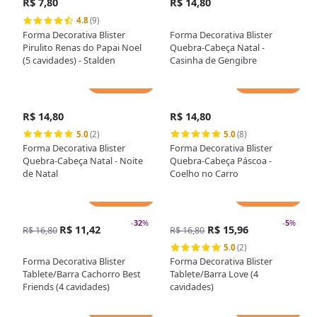
R$ 7,80
R$ 14,80
4.8
(9)
Forma Decorativa Blister
Forma Decorativa Blister
Pirulito Renas do Papai Noel
Quebra-Cabeça Natal -
(5 cavidades) - Stalden
Casinha de Gengibre
Adicionar
Adicionar
R$ 14,80
R$ 14,80
5.0
(2)
5.0
(8)
Forma Decorativa Blister
Forma Decorativa Blister
Quebra-Cabeça Natal - Noite
Quebra-Cabeça Páscoa -
de Natal
Coelho no Carro
Adicionar
Adicionar
-
32
%
-
5
%
R$ 11,42
R$ 15,96
R$ 16,80
R$ 16,80
5.0
(2)
Forma Decorativa Blister
Forma Decorativa Blister
Tablete/Barra Cachorro Best
Tablete/Barra Love (4
Friends (4 cavidades)
cavidades)
Adicionar
Adicionar