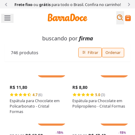
Frete fixo
ou
grátis
para todo o Brasil. Confira
no carrinho!
Busc
Buscar
buscando por
firma
746
produtos
Filtrar
Ordenar
Adicionar
Adicionar
R$ 11,80
R$ 8,80
4.7
(6)
5.0
(3)
Espátula para Chocolate em
Espátula para Chocolate em
Policarbonato - Cristal
Polipropileno - Cristal Formas
Formas
Adicionar
Adicionar
-
15
%
-
15
%