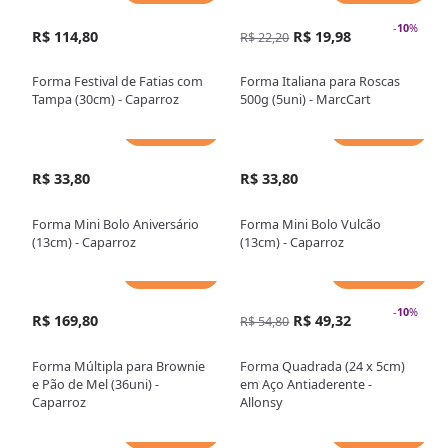
-
10
%
R$ 114,80
R$ 19,98
R$ 22,20
Forma Festival de Fatias com
Forma Italiana para Roscas
Tampa (30cm) - Caparroz
500g (5uni) - MarcCart
Adicionar
Adicionar
R$ 33,80
R$ 33,80
Forma Mini Bolo Aniversário
Forma Mini Bolo Vulcão
(13cm) - Caparroz
(13cm) - Caparroz
Adicionar
Adicionar
-
10
%
R$ 169,80
R$ 49,32
R$ 54,80
Forma Múltipla para Brownie
Forma Quadrada (24 x 5cm)
e Pão de Mel (36uni) -
em Aço Antiaderente -
Caparroz
Allonsy
Adicionar
Adicionar