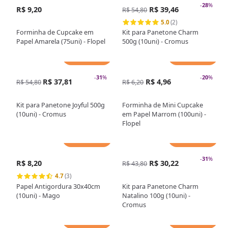
-
28
%
R$ 9,20
R$ 39,46
R$ 54,80
5.0
(2)
Forminha de Cupcake em
Kit para Panetone Charm
Papel Amarela (75uni) - Flopel
500g (10uni) - Cromus
Adicionar
Adicionar
-
31
%
-
20
%
R$ 37,81
R$ 4,96
R$ 54,80
R$ 6,20
Kit para Panetone Joyful 500g
Forminha de Mini Cupcake
(10uni) - Cromus
em Papel Marrom (100uni) -
Flopel
Adicionar
Adicionar
-
31
%
R$ 8,20
R$ 30,22
R$ 43,80
4.7
(3)
Papel Antigordura 30x40cm
Kit para Panetone Charm
(10uni) - Mago
Natalino 100g (10uni) -
Cromus
Adicionar
Adicionar