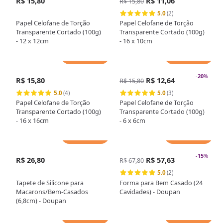
R$ 15,80
R$ 11,06
R$ 15,80
5.0
(2)
Papel Celofane de Torção
Papel Celofane de Torção
Transparente Cortado (100g)
Transparente Cortado (100g)
- 12 x 12cm
- 16 x 10cm
Adicionar
Adicionar
-
20
%
R$ 15,80
R$ 12,64
R$ 15,80
5.0
(4)
5.0
(3)
Papel Celofane de Torção
Papel Celofane de Torção
Transparente Cortado (100g)
Transparente Cortado (100g)
- 16 x 16cm
- 6 x 6cm
Adicionar
Adicionar
-
15
%
R$ 26,80
R$ 57,63
R$ 67,80
5.0
(2)
Tapete de Silicone para
Forma para Bem Casado (24
Macarons/Bem-Casados
Cavidades) - Doupan
(6,8cm) - Doupan
Adicionar
Adicionar