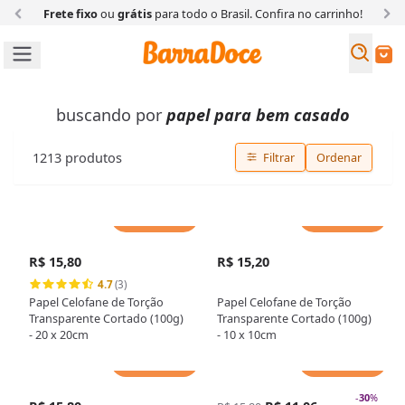
Frete fixo
ou
grátis
para todo o Brasil. Confira
no carrinho!
Busc
Buscar
buscando por
papel para bem casado
1213
produtos
Filtrar
Ordenar
Adicionar
Adicionar
R$ 15,80
R$ 15,20
4.7
(3)
Papel Celofane de Torção
Papel Celofane de Torção
Transparente Cortado (100g)
Transparente Cortado (100g)
- 20 x 20cm
- 10 x 10cm
Adicionar
Adicionar
-
30
%