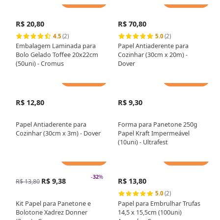
R$ 20,80
R$ 70,80
4.5
(2)
5.0
(2)
Embalagem Laminada para
Papel Antiaderente para
Bolo Gelado Toffee 20x22cm
Cozinhar (30cm x 20m) -
(50uni) - Cromus
Dover
Adicionar
Adicionar
R$ 12,80
R$ 9,30
Papel Antiaderente para
Forma para Panetone 250g
Cozinhar (30cm x 3m) - Dover
Papel Kraft Impermeável
(10uni) - Ultrafest
Adicionar
Adicionar
-
32
%
R$ 9,38
R$ 13,80
R$ 13,80
5.0
(2)
Kit Papel para Panetone e
Papel para Embrulhar Trufas
Bolotone Xadrez Donner
14,5 x 15,5cm (100uni)