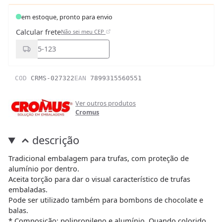
em estoque, pronto para envio
Calcular frete
Não sei meu CEP
COD
CRMS-027322
EAN
7899315560551
Ver outros produtos
Cromus
descrição
Tradicional embalagem para trufas, com proteção de
alumínio por dentro.
Aceita torção para dar o visual característico de trufas
embaladas.
Pode ser utilizado também para bombons de chocolate e
balas.
* Composição: polipropileno e alumínio. Quando colorido