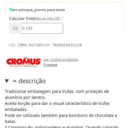
em estoque, pronto para envio
Calcular frete
Não sei meu CEP
COD
CRMS-027305
EAN
7899023425128
Ver outros produtos
Cromus
descrição
Tradicional embalagem para trufas, com proteção de
alumínio por dentro.
Aceita torção para dar o visual característico de trufas
embaladas.
Pode ser utilizado também para bombons de chocolate e
balas.
* Composição: polipropileno e alumínio. Quando colorido