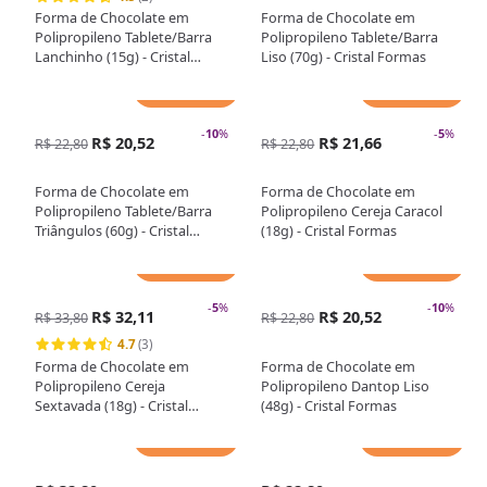
Forma de Chocolate em
Forma de Chocolate em
Polipropileno Tablete/Barra
Polipropileno Tablete/Barra
Lanchinho (15g) - Cristal
Liso (70g) - Cristal Formas
Formas
Adicionar
Adicionar
-
10
%
-
5
%
R$ 20,52
R$ 21,66
R$ 22,80
R$ 22,80
Forma de Chocolate em
Forma de Chocolate em
Polipropileno Tablete/Barra
Polipropileno Cereja Caracol
Triângulos (60g) - Cristal
(18g) - Cristal Formas
Formas
Adicionar
Adicionar
-
5
%
-
10
%
R$ 32,11
R$ 20,52
R$ 33,80
R$ 22,80
4.7
(3)
Forma de Chocolate em
Forma de Chocolate em
Polipropileno Cereja
Polipropileno Dantop Liso
Sextavada (18g) - Cristal
(48g) - Cristal Formas
Formas
Adicionar
Adicionar