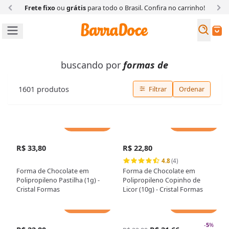
Frete fixo
ou
grátis
para todo o Brasil. Confira
no carrinho!
Busc
Buscar
buscando por
formas de
1601
produtos
Filtrar
Ordenar
Adicionar
Adicionar
R$ 33,80
R$ 22,80
4.8
(4)
Forma de Chocolate em
Forma de Chocolate em
Polipropileno Pastilha (1g) -
Polipropileno Copinho de
Cristal Formas
Licor (10g) - Cristal Formas
Adicionar
Adicionar
-
5
%