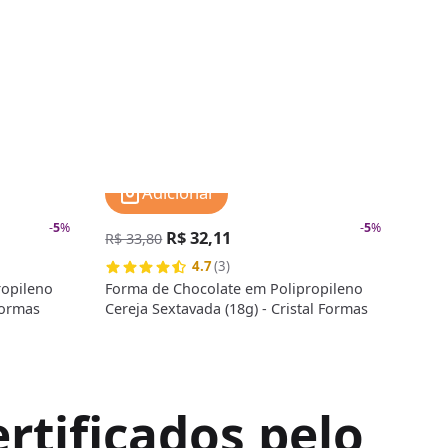
Adicionar
-
5
%
-
5
%
R$ 32,11
R$ 
R$ 33,80
4.7
(3)
ropileno
Forma de Chocolate em Polipropileno
Form
Formas
Cereja Sextavada (18g) - Cristal Formas
Meia
rtificados pelo