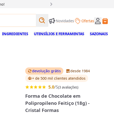
ho!
Buscar produtos
Novidades
Ofertas
Buscar
INGREDIENTES
UTENSÍLIOS E FERRAMENTAS
SAZONAIS
devolução grátis
desde 1984
+ de 500 mil clientes
atendidos
5.0
/5
(3 avaliações)
Forma de Chocolate em
Polipropileno Feitiço (18g) -
Cristal Formas