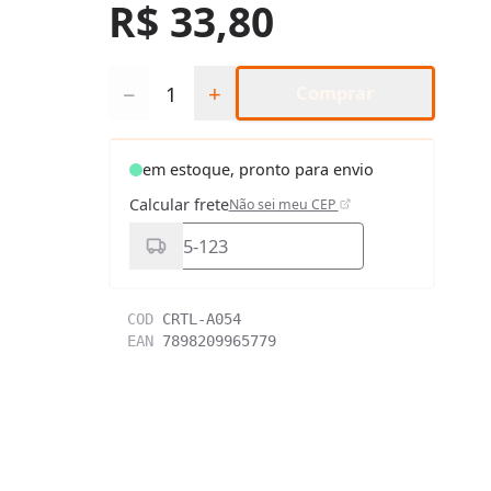
R$ 33,80
Quantidade
−
+
Comprar
em estoque, pronto para envio
Calcular frete
Não sei meu CEP
COD
CRTL-A054
EAN
7898209965779