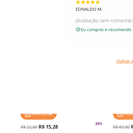
EDNALDO M.
(Avaliação sem comentár
Eu comprei e recomendo 
Outras a
Adicionar
Adi
-
33
%
R$ 15,28
R$ 22,80
R$ 69,80