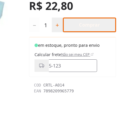
R$ 22,80
Quantidade
−
+
Comprar
em estoque, pronto para envio
Calcular frete
Não sei meu CEP
COD
CRTL-A014
EAN
7898209965779